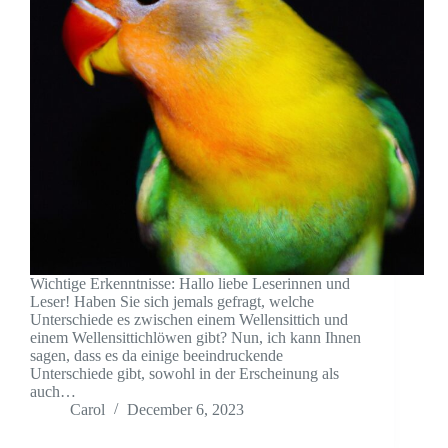
Wichtige Erkenntnisse: Hallo liebe Leserinnen und
Leser! Haben Sie sich jemals gefragt, welche
Unterschiede es zwischen einem Wellensittich und
einem Wellensittichlöwen gibt? Nun, ich kann Ihnen
sagen, dass es da einige beeindruckende
Unterschiede gibt, sowohl in der Erscheinung als
auch…
Carol
December 6, 2023