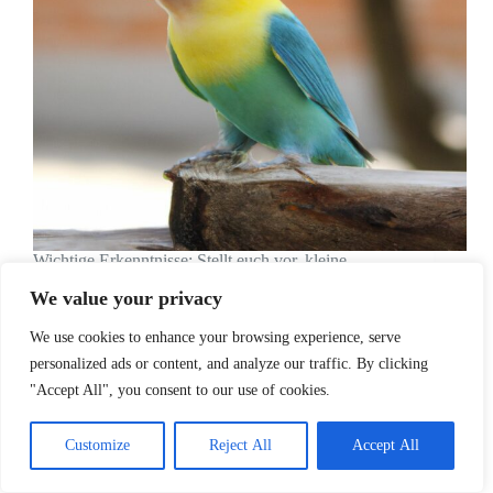
Wichtige Erkenntnisse: Stellt euch vor, kleine
gefiederte Lehrer, die nicht nur süß und unterhaltsam
We value your privacy
sind, sondern auch eine wichtige Rolle in der
Umweltbildung spielen können! Ja, wir sprechen
We use cookies to enhance your browsing experience, serve
von unseren gefiederten Freunden – den
Wellensittichen! In diesem Blogartikel werden wir…
personalized ads or content, and analyze our traffic. By clicking
Carol
December 5, 2023
"Accept All", you consent to our use of cookies.
Customize
Reject All
Accept All