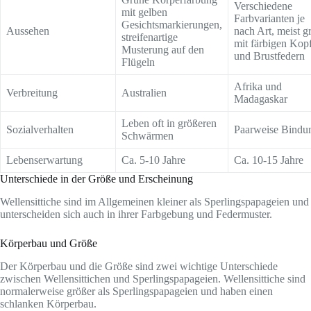
Verschiedene
mit gelben
Farbvarianten je
Gesichtsmarkierungen,
Aussehen
nach Art, meist g
streifenartige
mit färbigen Kop
Musterung auf den
und Brustfedern
Flügeln
Afrika und
Verbreitung
Australien
Madagaskar
Leben oft in größeren
Sozialverhalten
Paarweise Bindu
Schwärmen
Lebenserwartung
Ca. 5-10 Jahre
Ca. 10-15 Jahre
Unterschiede in der Größe und Erscheinung
Wellensittiche sind im Allgemeinen kleiner als Sperlingspapageien und
unterscheiden sich auch in ihrer Farbgebung und Federmuster.
Körperbau und Größe
Der Körperbau und die Größe sind zwei wichtige Unterschiede
zwischen Wellensittichen und Sperlingspapageien. Wellensittiche sind
normalerweise größer als Sperlingspapageien und haben einen
schlanken Körperbau.