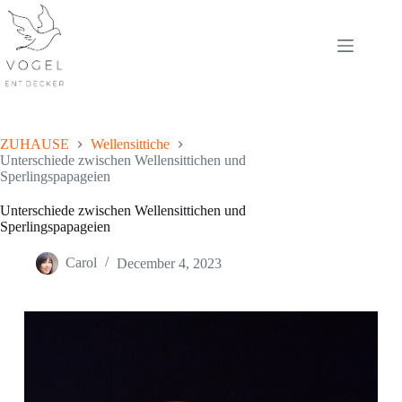
Skip
to
content
ZUHAUSE
Wellensittiche
Unterschiede zwischen Wellensittichen und
Sperlingspapageien
Unterschiede zwischen Wellensittichen und
Sperlingspapageien
Carol
December 4, 2023