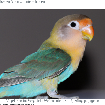
beiden Arten zu unterscheiden.
Vogelarten im Vergleich: Wellensittiche vs. Sperlingspapageien
Verhaltensunterschiede