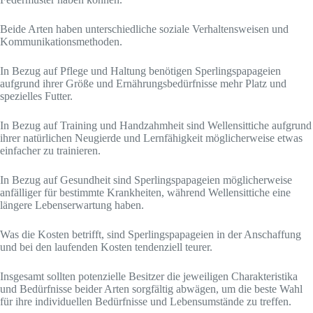
Beide Arten haben unterschiedliche soziale Verhaltensweisen und
Kommunikationsmethoden.
In Bezug auf Pflege und Haltung benötigen Sperlingspapageien
aufgrund ihrer Größe und Ernährungsbedürfnisse mehr Platz und
spezielles Futter.
In Bezug auf Training und Handzahmheit sind Wellensittiche aufgrund
ihrer natürlichen Neugierde und Lernfähigkeit möglicherweise etwas
einfacher zu trainieren.
In Bezug auf Gesundheit sind Sperlingspapageien möglicherweise
anfälliger für bestimmte Krankheiten, während Wellensittiche eine
längere Lebenserwartung haben.
Was die Kosten betrifft, sind Sperlingspapageien in der Anschaffung
und bei den laufenden Kosten tendenziell teurer.
Insgesamt sollten potenzielle Besitzer die jeweiligen Charakteristika
und Bedürfnisse beider Arten sorgfältig abwägen, um die beste Wahl
für ihre individuellen Bedürfnisse und Lebensumstände zu treffen.