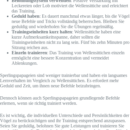
Belohnungssystem verwenden
: Positive Verstärkung mit
Leckereien oder Lob motiviert die Wellensittiche und erleichtert
das Training.
Geduld haben
: Es dauert manchmal etwas länger, bis die Vögel
neue Befehle und Tricks vollständig beherrschen. Bleiben Sie
geduldig und wiederholen Sie die Übungen regelmäßig.
Trainingseinheiten kurz halten
: Wellensittiche haben eine
kurze Aufmerksamkeitsspanne, daher sollten die
Trainingseinheiten nicht zu lang sein. Fünf bis zehn Minuten pro
Sitzung reichen aus.
Einzeln trainieren
: Das Training von Wellensittichen einzeln
ermöglicht eine bessere Konzentration und vermeidet
Ablenkungen.
Sperlingspapageien sind weniger trainierbar und haben ein langsames
Lernverhalten im Vergleich zu Wellensittichen. Es erfordert mehr
Geduld und Zeit, um ihnen neue Befehle beizubringen.
Dennoch können auch Sperlingspapageien grundlegende Befehle
erlernen, wenn sie richtig trainiert werden.
Es ist wichtig, die individuellen Unterschiede und Persönlichkeiten der
Vögel zu berücksichtigen und ihr Training entsprechend anzupassen.
Seien Sie geduldig, belohnen Sie gute Leistungen und trainieren Sie