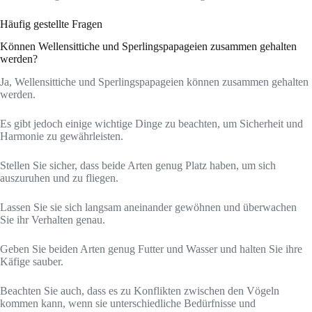
Häufig gestellte Fragen
Können Wellensittiche und Sperlingspapageien zusammen gehalten
werden?
Ja, Wellensittiche und Sperlingspapageien können zusammen gehalten
werden.
Es gibt jedoch einige wichtige Dinge zu beachten, um Sicherheit und
Harmonie zu gewährleisten.
Stellen Sie sicher, dass beide Arten genug Platz haben, um sich
auszuruhen und zu fliegen.
Lassen Sie sie sich langsam aneinander gewöhnen und überwachen
Sie ihr Verhalten genau.
Geben Sie beiden Arten genug Futter und Wasser und halten Sie ihre
Käfige sauber.
Beachten Sie auch, dass es zu Konflikten zwischen den Vögeln
kommen kann, wenn sie unterschiedliche Bedürfnisse und