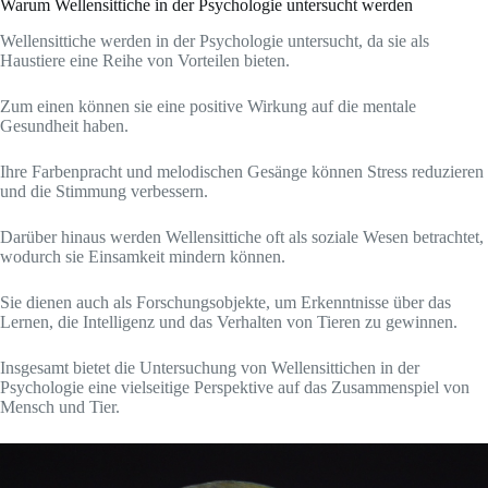
Warum Wellensittiche in der Psychologie untersucht werden
Wellensittiche werden in der Psychologie untersucht, da sie als
Haustiere eine Reihe von Vorteilen bieten.
Zum einen können sie eine positive Wirkung auf die mentale
Gesundheit haben.
Ihre Farbenpracht und melodischen Gesänge können Stress reduzieren
und die Stimmung verbessern.
Darüber hinaus werden Wellensittiche oft als soziale Wesen betrachtet,
wodurch sie Einsamkeit mindern können.
Sie dienen auch als Forschungsobjekte, um Erkenntnisse über das
Lernen, die Intelligenz und das Verhalten von Tieren zu gewinnen.
Insgesamt bietet die Untersuchung von Wellensittichen in der
Psychologie eine vielseitige Perspektive auf das Zusammenspiel von
Mensch und Tier.