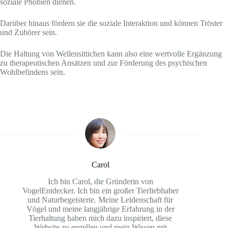
soziale Phobien dienen.
Darüber hinaus fördern sie die soziale Interaktion und können Tröster
und Zuhörer sein.
Die Haltung von Wellensittichen kann also eine wertvolle Ergänzung
zu therapeutischen Ansätzen und zur Förderung des psychischen
Wohlbefindens sein.
Carol
Ich bin Carol, die Gründerin von
VogelEntdecker. Ich bin ein großer Tierliebhaber
und Naturbegeisterte. Meine Leidenschaft für
Vögel und meine langjährige Erfahrung in der
Tierhaltung haben mich dazu inspiriert, diese
Website zu erstellen und mein Wissen mit