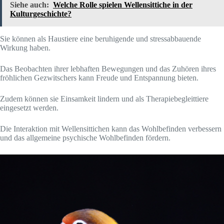
Siehe auch:
Welche Rolle spielen Wellensittiche in der
Kulturgeschichte?
Sie können als Haustiere eine beruhigende und stressabbauende
Wirkung haben.
Das Beobachten ihrer lebhaften Bewegungen und das Zuhören ihres
fröhlichen Gezwitschers kann Freude und Entspannung bieten.
Zudem können sie Einsamkeit lindern und als Therapiebegleittiere
eingesetzt werden.
Die Interaktion mit Wellensittichen kann das Wohlbefinden verbessern
und das allgemeine psychische Wohlbefinden fördern.