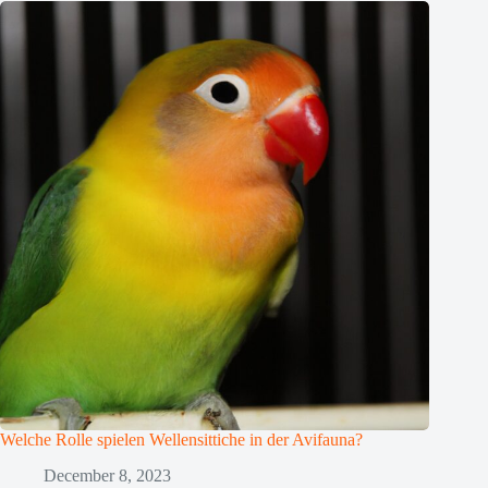
Welche Rolle spielen Wellensittiche in der Avifauna?
December 8, 2023