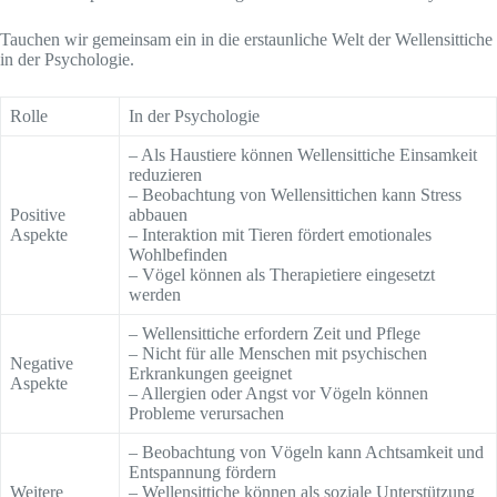
Tauchen wir gemeinsam ein in die erstaunliche Welt der Wellensittiche
in der Psychologie.
Rolle
In der Psychologie
– Als Haustiere können Wellensittiche Einsamkeit
reduzieren
– Beobachtung von Wellensittichen kann Stress
Positive
abbauen
Aspekte
– Interaktion mit Tieren fördert emotionales
Wohlbefinden
– Vögel können als Therapietiere eingesetzt
werden
– Wellensittiche erfordern Zeit und Pflege
– Nicht für alle Menschen mit psychischen
Negative
Erkrankungen geeignet
Aspekte
– Allergien oder Angst vor Vögeln können
Probleme verursachen
– Beobachtung von Vögeln kann Achtsamkeit und
Entspannung fördern
Weitere
– Wellensittiche können als soziale Unterstützung