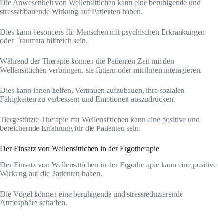
Die Anwesenheit von Wellensittichen kann eine beruhigende und
stressabbauende Wirkung auf Patienten haben.
Dies kann besonders für Menschen mit psychischen Erkrankungen
oder Traumata hilfreich sein.
Während der Therapie können die Patienten Zeit mit den
Wellensittichen verbringen, sie füttern oder mit ihnen interagieren.
Dies kann ihnen helfen, Vertrauen aufzubauen, ihre sozialen
Fähigkeiten zu verbessern und Emotionen auszudrücken.
Tiergestützte Therapie mit Wellensittichen kann eine positive und
bereichernde Erfahrung für die Patienten sein.
Der Einsatz von Wellensittichen in der Ergotherapie
Der Einsatz von Wellensittichen in der Ergotherapie kann eine positive
Wirkung auf die Patienten haben.
Die Vögel können eine beruhigende und stressreduzierende
Atmosphäre schaffen.