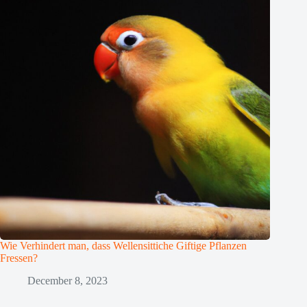
Wie Verhindert man, dass Wellensittiche Giftige Pflanzen
Fressen?
December 8, 2023