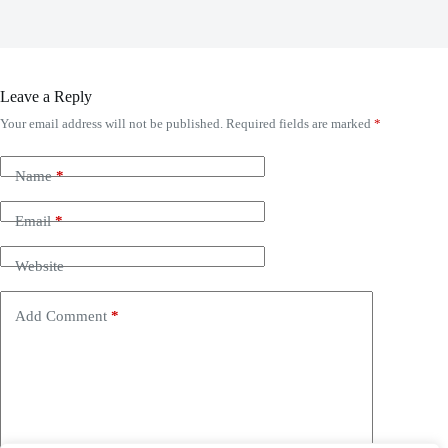
Leave a Reply
Your email address will not be published.
Required fields are marked
*
Name
*
Email
*
Website
Add Comment
*