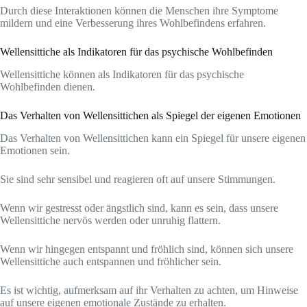
Durch diese Interaktionen können die Menschen ihre Symptome
mildern und eine Verbesserung ihres Wohlbefindens erfahren.
Wellensittiche als Indikatoren für das psychische Wohlbefinden
Wellensittiche können als Indikatoren für das psychische
Wohlbefinden dienen.
Das Verhalten von Wellensittichen als Spiegel der eigenen Emotionen
Das Verhalten von Wellensittichen kann ein Spiegel für unsere eigenen
Emotionen sein.
Sie sind sehr sensibel und reagieren oft auf unsere Stimmungen.
Wenn wir gestresst oder ängstlich sind, kann es sein, dass unsere
Wellensittiche nervös werden oder unruhig flattern.
Wenn wir hingegen entspannt und fröhlich sind, können sich unsere
Wellensittiche auch entspannen und fröhlicher sein.
Es ist wichtig, aufmerksam auf ihr Verhalten zu achten, um Hinweise
auf unsere eigenen emotionale Zustände zu erhalten.