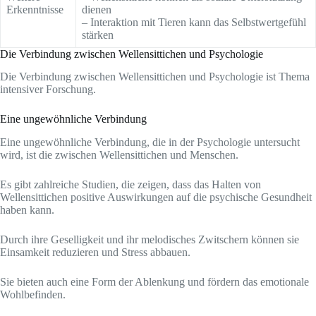
Erkenntnisse
dienen
– Interaktion mit Tieren kann das Selbstwertgefühl
stärken
Die Verbindung zwischen Wellensittichen und Psychologie
Die Verbindung zwischen Wellensittichen und Psychologie ist Thema
intensiver Forschung.
Eine ungewöhnliche Verbindung
Eine ungewöhnliche Verbindung, die in der Psychologie untersucht
wird, ist die zwischen Wellensittichen und Menschen.
Es gibt zahlreiche Studien, die zeigen, dass das Halten von
Wellensittichen positive Auswirkungen auf die psychische Gesundheit
haben kann.
Durch ihre Geselligkeit und ihr melodisches Zwitschern können sie
Einsamkeit reduzieren und Stress abbauen.
Sie bieten auch eine Form der Ablenkung und fördern das emotionale
Wohlbefinden.