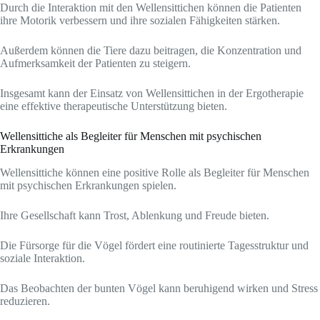
Durch die Interaktion mit den Wellensittichen können die Patienten
ihre Motorik verbessern und ihre sozialen Fähigkeiten stärken.
Außerdem können die Tiere dazu beitragen, die Konzentration und
Aufmerksamkeit der Patienten zu steigern.
Insgesamt kann der Einsatz von Wellensittichen in der Ergotherapie
eine effektive therapeutische Unterstützung bieten.
Wellensittiche als Begleiter für Menschen mit psychischen
Erkrankungen
Wellensittiche können eine positive Rolle als Begleiter für Menschen
mit psychischen Erkrankungen spielen.
Ihre Gesellschaft kann Trost, Ablenkung und Freude bieten.
Die Fürsorge für die Vögel fördert eine routinierte Tagesstruktur und
soziale Interaktion.
Das Beobachten der bunten Vögel kann beruhigend wirken und Stress
reduzieren.