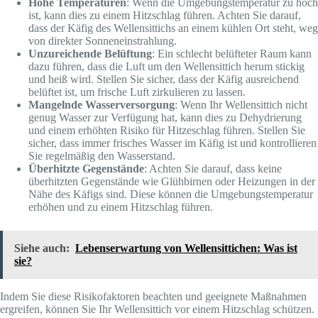
Hohe Temperaturen
: Wenn die Umgebungstemperatur zu hoch
ist, kann dies zu einem Hitzschlag führen. Achten Sie darauf,
dass der Käfig des Wellensittichs an einem kühlen Ort steht, weg
von direkter Sonneneinstrahlung.
Unzureichende Belüftung
: Ein schlecht belüfteter Raum kann
dazu führen, dass die Luft um den Wellensittich herum stickig
und heiß wird. Stellen Sie sicher, dass der Käfig ausreichend
belüftet ist, um frische Luft zirkulieren zu lassen.
Mangelnde Wasserversorgung
: Wenn Ihr Wellensittich nicht
genug Wasser zur Verfügung hat, kann dies zu Dehydrierung
und einem erhöhten Risiko für Hitzeschlag führen. Stellen Sie
sicher, dass immer frisches Wasser im Käfig ist und kontrollieren
Sie regelmäßig den Wasserstand.
Überhitzte Gegenstände
: Achten Sie darauf, dass keine
überhitzten Gegenstände wie Glühbirnen oder Heizungen in der
Nähe des Käfigs sind. Diese können die Umgebungstemperatur
erhöhen und zu einem Hitzschlag führen.
Siehe auch:
Lebenserwartung von Wellensittichen: Was ist
sie?
Indem Sie diese Risikofaktoren beachten und geeignete Maßnahmen
ergreifen, können Sie Ihr Wellensittich vor einem Hitzschlag schützen.