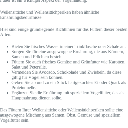
Futter ist ein wichtiger Aspekt der Vogelhaltung.
Wellensittiche und Wellensittichperiken haben ähnliche
Ernährungsbedürfnisse.
Hier sind einige grundlegende Richtlinien für das Füttern dieser beiden
Arten:
Bieten Sie frisches Wasser in einer Trinkflasche oder Schale an.
Sorgen Sie für eine ausgewogene Ernährung, die aus Körnern,
Samen und Früchten besteht.
Füttern Sie auch frisches Gemüse und Grünfutter wie Karotten,
Salat und Petersilie.
Vermeiden Sie Avocado, Schokolade und Zwiebeln, da diese
giftig für Vögel sein können.
Geben Sie ab und zu ein Stück hartgekochtes Ei oder Quark als
Proteinquelle.
Ergänzen Sie die Ernährung mit speziellem Vogelfutter, das als
Hauptnahrung dienen sollte.
Das Füttern Ihrer Wellensittiche oder Wellensittichperiken sollte eine
ausgewogene Mischung aus Samen, Obst, Gemüse und speziellem
Vogelfutter sein.