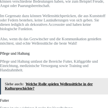
können verschiedene Bedeutungen haben, wie zum Beispiel Freude,
Angst oder Paarungsbereitschaft.
Im Gegensatz dazu können Wellensittichperücken, die aus Kunststoff
oder Federn bestehen, keine Lautäußerungen von sich geben. Sie
dienen lediglich als dekoratives Accessoire und haben keine
biologische Funktion.
Also, wenn du das Gezwitscher und die Kommunikation genießen
möchtest, sind echte Wellensittiche die beste Wahl!
Pflege und Haltung
Pflege und Haltung umfasst die Bereiche Futter, Käfiggröße und
Einrichtung, medizinische Versorgung sowie Training und
Handzahmheit.
Siehe auch:
Welche Rolle spielen Wellensittiche in der
Kulturgeschichte?
Futter