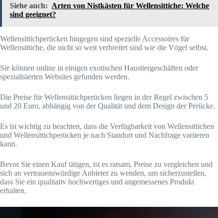
Siehe auch:
Arten von Nistkästen für Wellensittiche: Welche
sind geeignet?
Wellensittichperücken hingegen sind spezielle Accessoires für
Wellensittiche, die nicht so weit verbreitet sind wie die Vögel selbst.
Sie können online in einigen exotischen Haustiergeschäften oder
spezialisierten Websites gefunden werden.
Die Preise für Wellensittichperücken liegen in der Regel zwischen 5
und 20 Euro, abhängig von der Qualität und dem Design der Perücke.
Es ist wichtig zu beachten, dass die Verfügbarkeit von Wellensittichen
und Wellensittichperücken je nach Standort und Nachfrage variieren
kann.
Bevor Sie einen Kauf tätigen, ist es ratsam, Preise zu vergleichen und
sich an vertrauenswürdige Anbieter zu wenden, um sicherzustellen,
dass Sie ein qualitativ hochwertiges und angemessenes Produkt
erhalten.