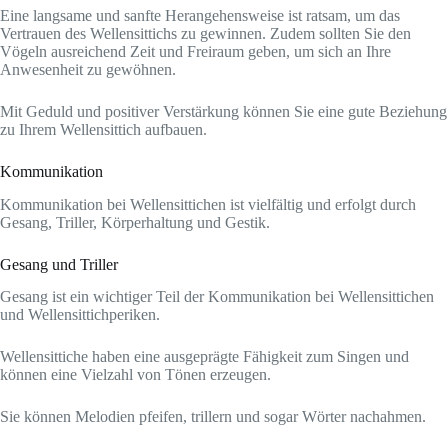
Eine langsame und sanfte Herangehensweise ist ratsam, um das
Vertrauen des Wellensittichs zu gewinnen. Zudem sollten Sie den
Vögeln ausreichend Zeit und Freiraum geben, um sich an Ihre
Anwesenheit zu gewöhnen.
Mit Geduld und positiver Verstärkung können Sie eine gute Beziehung
zu Ihrem Wellensittich aufbauen.
Kommunikation
Kommunikation bei Wellensittichen ist vielfältig und erfolgt durch
Gesang, Triller, Körperhaltung und Gestik.
Gesang und Triller
Gesang ist ein wichtiger Teil der Kommunikation bei Wellensittichen
und Wellensittichperiken.
Wellensittiche haben eine ausgeprägte Fähigkeit zum Singen und
können eine Vielzahl von Tönen erzeugen.
Sie können Melodien pfeifen, trillern und sogar Wörter nachahmen.