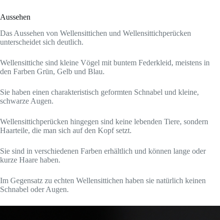
Aussehen
Das Aussehen von Wellensittichen und Wellensittichperücken
unterscheidet sich deutlich.
Wellensittiche sind kleine Vögel mit buntem Federkleid, meistens in
den Farben Grün, Gelb und Blau.
Sie haben einen charakteristisch geformten Schnabel und kleine,
schwarze Augen.
Wellensittichperücken hingegen sind keine lebenden Tiere, sondern
Haarteile, die man sich auf den Kopf setzt.
Sie sind in verschiedenen Farben erhältlich und können lange oder
kurze Haare haben.
Im Gegensatz zu echten Wellensittichen haben sie natürlich keinen
Schnabel oder Augen.