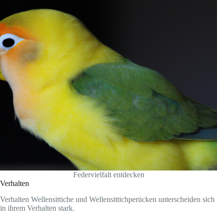
Federvielfalt entdecken
Verhalten
Verhalten Wellensittiche und Wellensittichperücken unterscheiden sich
in ihrem Verhalten stark.