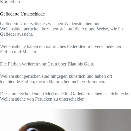
Körperbau.
Gefiederte Unterschiede
Gefiederte Unterschiede zwischen Wellensittichen und
Wellensittichperücken beziehen sich auf die Art und Weise, wie ihr
Gefieder aussieht.
Wellensittiche haben ein natürliches Federkleid mit verschiedenen
Farben und Mustern.
Die Farben variieren von Grün über Blau bis Gelb.
Wellensittichperücken sind hingegen künstlich und haben oft
leuchtende Farben, die im Natürlichen nicht vorkommen.
Diese unterscheidenden Merkmale im Gefieder machen es leicht, echte
Wellensittiche von Perücken zu unterscheiden.