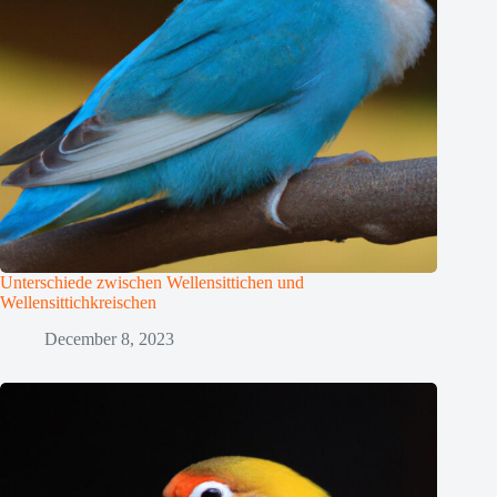
Unterschiede zwischen Wellensittichen und
Wellensittichkreischen
December 8, 2023