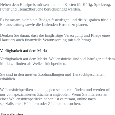
Neben dem Kaufpreis müssen auch die Kosten für Käfig, Spielzeug,
Futter und Tierarztbesuche berücksichtigt werden.
Es ist ratsam, vorab ein Budget festzulegen und die Ausgaben für die
Erstausstattung sowie die laufenden Kosten zu planen.
Denken Sie daran, dass die langfristige Versorgung und Pflege eines
Haustiers auch finanzielle Verantwortung mit sich bringt.
Verfügbarkeit auf dem Markt
Verfügbarkeit auf dem Markt. Wellensittiche sind viel häufiger auf dem
Markt zu finden als Wellensittichperiken.
Sie sind in den meisten Zoohandlungen und Tierzuchtgeschäften
erhältlich.
Wellensittichperiken sind dagegen seltener zu finden und werden oft
nur von spezialisierten Züchtern angeboten. Wenn Sie Interesse an
einer Wellensittichperücke haben, ist es ratsam, online nach
spezialisierten Händlern oder Züchtern zu suchen.
Tierarztkosten