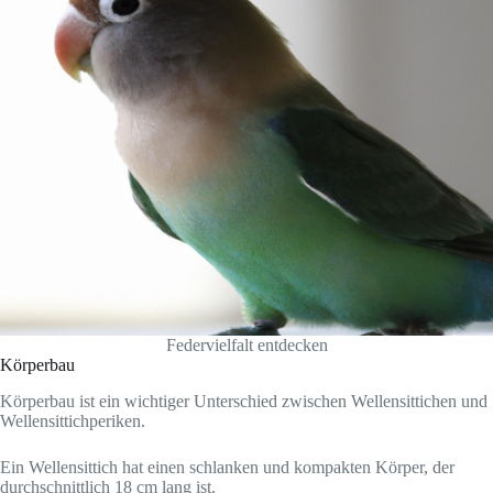
Federvielfalt entdecken
Körperbau
Körperbau ist ein wichtiger Unterschied zwischen Wellensittichen und
Wellensittichperiken.
Ein Wellensittich hat einen schlanken und kompakten Körper, der
durchschnittlich 18 cm lang ist.