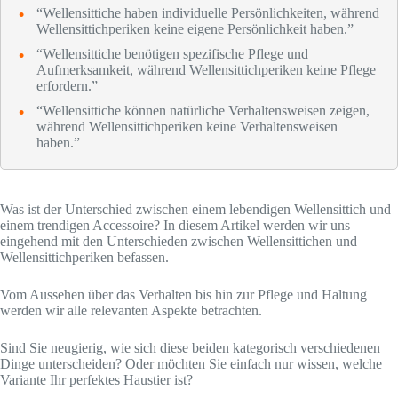
“Wellensittiche haben individuelle Persönlichkeiten, während
Wellensittichperiken keine eigene Persönlichkeit haben.”
“Wellensittiche benötigen spezifische Pflege und
Aufmerksamkeit, während Wellensittichperiken keine Pflege
erfordern.”
“Wellensittiche können natürliche Verhaltensweisen zeigen,
während Wellensittichperiken keine Verhaltensweisen
haben.”
Was ist der Unterschied zwischen einem lebendigen Wellensittich und
einem trendigen Accessoire? In diesem Artikel werden wir uns
eingehend mit den Unterschieden zwischen Wellensittichen und
Wellensittichperiken befassen.
Vom Aussehen über das Verhalten bis hin zur Pflege und Haltung
werden wir alle relevanten Aspekte betrachten.
Sind Sie neugierig, wie sich diese beiden kategorisch verschiedenen
Dinge unterscheiden? Oder möchten Sie einfach nur wissen, welche
Variante Ihr perfektes Haustier ist?