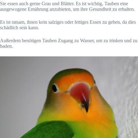
Sie essen auch gerne Gras und Blätter. Es ist wichtig, Tauben eine
ausgewogene Ernährung anzubieten, um ihre Gesundheit zu erhalten.
Es ist ratsam, ihnen kein salziges oder fettiges Essen zu geben, da dies
schädlich sein kann.
Außerdem benötigen Tauben Zugang zu Wasser, um zu trinken und zu
baden.