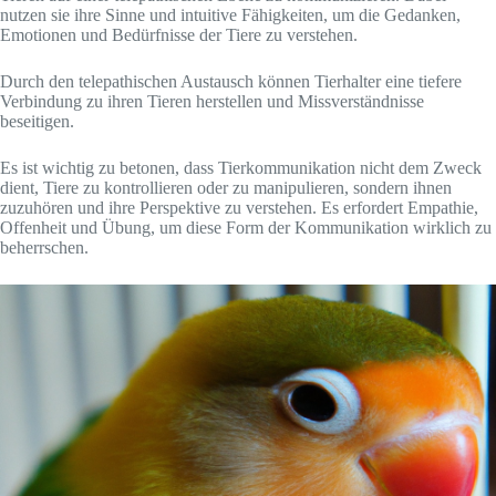
nutzen sie ihre Sinne und intuitive Fähigkeiten, um die Gedanken,
Emotionen und Bedürfnisse der Tiere zu verstehen.
Durch den telepathischen Austausch können Tierhalter eine tiefere
Verbindung zu ihren Tieren herstellen und Missverständnisse
beseitigen.
Es ist wichtig zu betonen, dass Tierkommunikation nicht dem Zweck
dient, Tiere zu kontrollieren oder zu manipulieren, sondern ihnen
zuzuhören und ihre Perspektive zu verstehen. Es erfordert Empathie,
Offenheit und Übung, um diese Form der Kommunikation wirklich zu
beherrschen.