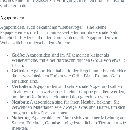
frisches Futter und Wasser zur Verfügung zu stellen und ihren Käfig
sauber zu halten.
Agaporniden
Agaporniden, auch bekannt als “Liebesvögel”, sind kleine
Papageienarten, die für ihr buntes Gefieder und ihre soziale Natur
beliebt sind. Hier sind einige Unterschiede, die Agaporniden von
Wellensittichen unterscheiden können:
Größe
: Agaporniden sind im Allgemeinen kleiner als
Wellensittiche, mit einer durchschnittlichen Größe von etwa 15-
17 cm.
Gefieder
: Agaporniden haben in der Regel bunte Federkleider,
die in verschiedenen Farben wie Grün, Blau, Rot und Gelb
erhältlich sind.
Verhalten
: Agaporniden sind sehr soziale Vögel und sollten
idealerweise paarweise oder in einer Gruppe gehalten werden,
um ihrem Bedürfnis nach Interaktion gerecht zu werden.
Nestbau
: Agaporniden sind für ihren Nestbau bekannt. Sie
verwenden Materialien wie Zweige, Gras und Blätter, um sich
ein gemütliches Nest zu bauen.
Nahrung
: Agaporniden ernähren sich von einer Mischung aus
Samen, Früchten, Gemüse und gelegentlichem Tierprotein wie
Insekten.