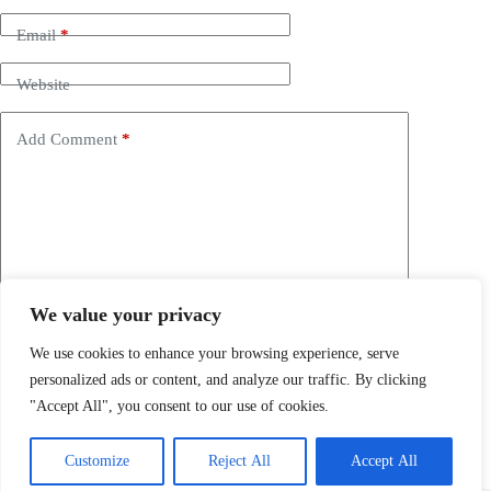
Email
*
Website
Add Comment
*
We value your privacy
Save my name, email and website in this browser for the
next time I comment.
We use cookies to enhance your browsing experience, serve
personalized ads or content, and analyze our traffic. By clicking
Post Comment
"Accept All", you consent to our use of cookies.
Customize
Reject All
Accept All