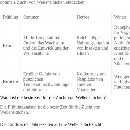
optimale Zucht von Wellensittichen entdecken.
Frühling
Sommer
Herbst
Winter
Ruhepha
für Vöge
Milde Temperaturen
Reichhaltiges
geringer
fördern das Wachstum
Nahrungsangebot
Aktivität
Pro:
und die Entwicklung der
von Insekten und
erleichte
Wellensittiche
Blüten
Kontroll
und das
Züchten
Erhöhte Gefahr von
Konkurrenz um
Weniger
plötzlichen
Nistplätze von
Kontra:
verfügba
Temperaturschwankungen
anderen
Futteran
und Stürmen
Vogelarten
Wann ist die beste Zeit für die Zucht von Wellensittichen?
Die Frühlingssaison ist die beste Zeit für die Zucht von
Wellensittichen.
Der Einfluss der Jahreszeiten auf die Wellensittichzucht