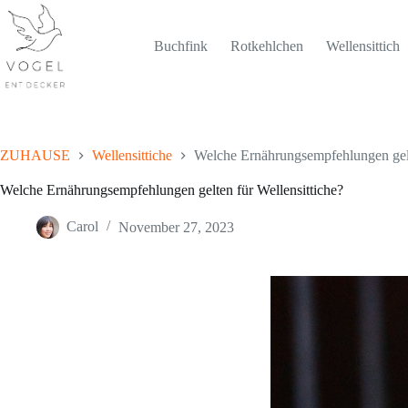
Skip
to
content
Buchfink
Rotkehlchen
Wellensittich
ZUHAUSE
Wellensittiche
Welche Ernährungsempfehlungen gelt
Welche Ernährungsempfehlungen gelten für Wellensittiche?
Carol
November 27, 2023