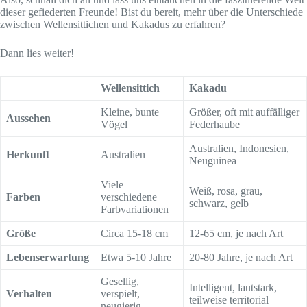
dieser gefiederten Freunde! Bist du bereit, mehr über die Unterschiede
zwischen Wellensittichen und Kakadus zu erfahren?
Dann lies weiter!
Wellensittich
Kakadu
Kleine, bunte
Größer, oft mit auffälliger
Aussehen
Vögel
Federhaube
Australien, Indonesien,
Herkunft
Australien
Neuguinea
Viele
Weiß, rosa, grau,
Farben
verschiedene
schwarz, gelb
Farbvariationen
Größe
Circa 15-18 cm
12-65 cm, je nach Art
Lebenserwartung
Etwa 5-10 Jahre
20-80 Jahre, je nach Art
Gesellig,
Intelligent, lautstark,
Verhalten
verspielt,
teilweise territorial
neugierig