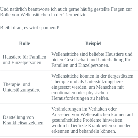
Und natürlich beantworte ich auch gerne häufig gestellte Fragen zur
Rolle von Wellensittichen in der Tiermedizin.
Bleibt dran, es wird spannend!
Rolle
Beispiel
Wellensittiche sind beliebte Haustiere und
Haustiere für Familien
bieten Gesellschaft und Unterhaltung für
und Einzelpersonen
Familien und Einzelpersonen.
Wellensittiche können in der tiergestützten
Therapie und als Unterstützungstiere
Therapie- und
eingesetzt werden, um Menschen mit
Unterstützungstiere
emotionalen oder physischen
Herausforderungen zu helfen.
Veränderungen im Verhalten oder
Aussehen von Wellensittichen können auf
Darstellung von
gesundheitliche Probleme hinweisen,
Krankheitsanzeichen
wodurch Tierärzte Krankheiten schneller
erkennen und behandeln können.