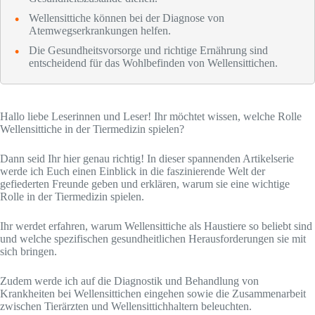
Wellensittiche können bei der Diagnose von
Atemwegserkrankungen helfen.
Die Gesundheitsvorsorge und richtige Ernährung sind
entscheidend für das Wohlbefinden von Wellensittichen.
Hallo liebe Leserinnen und Leser! Ihr möchtet wissen, welche Rolle
Wellensittiche in der Tiermedizin spielen?
Dann seid Ihr hier genau richtig! In dieser spannenden Artikelserie
werde ich Euch einen Einblick in die faszinierende Welt der
gefiederten Freunde geben und erklären, warum sie eine wichtige
Rolle in der Tiermedizin spielen.
Ihr werdet erfahren, warum Wellensittiche als Haustiere so beliebt sind
und welche spezifischen gesundheitlichen Herausforderungen sie mit
sich bringen.
Zudem werde ich auf die Diagnostik und Behandlung von
Krankheiten bei Wellensittichen eingehen sowie die Zusammenarbeit
zwischen Tierärzten und Wellensittichhaltern beleuchten.