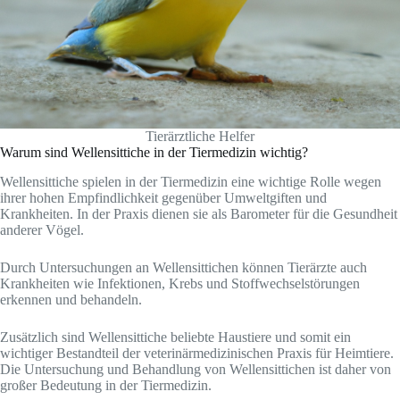
Tierärztliche Helfer
Warum sind Wellensittiche in der Tiermedizin wichtig?
Wellensittiche spielen in der Tiermedizin eine wichtige Rolle wegen
ihrer hohen Empfindlichkeit gegenüber Umweltgiften und
Krankheiten. In der Praxis dienen sie als Barometer für die Gesundheit
anderer Vögel.
Durch Untersuchungen an Wellensittichen können Tierärzte auch
Krankheiten wie Infektionen, Krebs und Stoffwechselstörungen
erkennen und behandeln.
Zusätzlich sind Wellensittiche beliebte Haustiere und somit ein
wichtiger Bestandteil der veterinärmedizinischen Praxis für Heimtiere.
Die Untersuchung und Behandlung von Wellensittichen ist daher von
großer Bedeutung in der Tiermedizin.