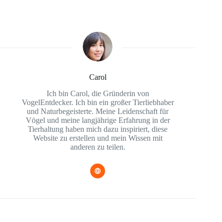
Carol
Ich bin Carol, die Gründerin von
VogelEntdecker. Ich bin ein großer Tierliebhaber
und Naturbegeisterte. Meine Leidenschaft für
Vögel und meine langjährige Erfahrung in der
Tierhaltung haben mich dazu inspiriert, diese
Website zu erstellen und mein Wissen mit
anderen zu teilen.