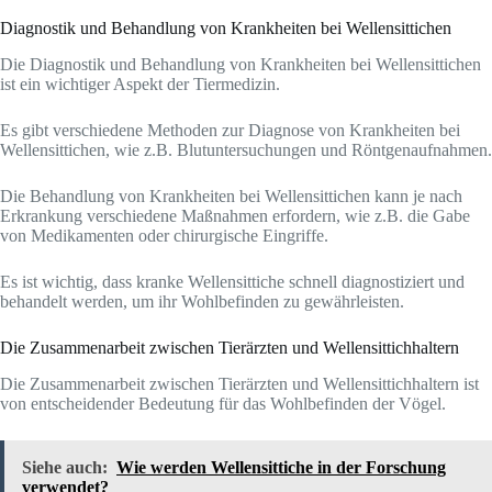
Diagnostik und Behandlung von Krankheiten bei Wellensittichen
Die Diagnostik und Behandlung von Krankheiten bei Wellensittichen
ist ein wichtiger Aspekt der Tiermedizin.
Es gibt verschiedene Methoden zur Diagnose von Krankheiten bei
Wellensittichen, wie z.B. Blutuntersuchungen und Röntgenaufnahmen.
Die Behandlung von Krankheiten bei Wellensittichen kann je nach
Erkrankung verschiedene Maßnahmen erfordern, wie z.B. die Gabe
von Medikamenten oder chirurgische Eingriffe.
Es ist wichtig, dass kranke Wellensittiche schnell diagnostiziert und
behandelt werden, um ihr Wohlbefinden zu gewährleisten.
Die Zusammenarbeit zwischen Tierärzten und Wellensittichhaltern
Die Zusammenarbeit zwischen Tierärzten und Wellensittichhaltern ist
von entscheidender Bedeutung für das Wohlbefinden der Vögel.
Siehe auch:
Wie werden Wellensittiche in der Forschung
verwendet?