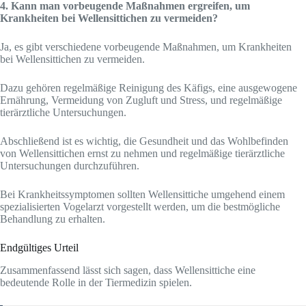
4. Kann man vorbeugende Maßnahmen ergreifen, um
Krankheiten bei Wellensittichen zu vermeiden?
Ja, es gibt verschiedene vorbeugende Maßnahmen, um Krankheiten
bei Wellensittichen zu vermeiden.
Dazu gehören regelmäßige Reinigung des Käfigs, eine ausgewogene
Ernährung, Vermeidung von Zugluft und Stress, und regelmäßige
tierärztliche Untersuchungen.
Abschließend ist es wichtig, die Gesundheit und das Wohlbefinden
von Wellensittichen ernst zu nehmen und regelmäßige tierärztliche
Untersuchungen durchzuführen.
Bei Krankheitssymptomen sollten Wellensittiche umgehend einem
spezialisierten Vogelarzt vorgestellt werden, um die bestmögliche
Behandlung zu erhalten.
Endgültiges Urteil
Zusammenfassend lässt sich sagen, dass Wellensittiche eine
bedeutende Rolle in der Tiermedizin spielen.