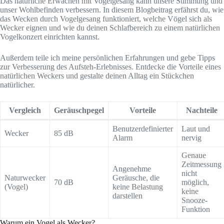
Das natürliche Erwachen mit Vogelgesang kann unsere Stimmung und
unser Wohlbefinden verbessern. In diesem Blogbeitrag erfährst du, wie
das Wecken durch Vogelgesang funktioniert, welche Vögel sich als
Wecker eignen und wie du deinen Schlafbereich zu einem natürlichen
Vogelkonzert einrichten kannst.
Außerdem teile ich meine persönlichen Erfahrungen und gebe Tipps
zur Verbesserung des Aufsteh-Erlebnisses. Entdecke die Vorteile eines
natürlichen Weckers und gestalte deinen Alltag ein Stückchen
natürlicher.
Vergleich
Geräuschpegel
Vorteile
Nachteile
Benutzerdefinierter
Laut und
Wecker
85 dB
Alarm
nervig
Genaue
Zeitmessung
Angenehme
nicht
Naturwecker
Geräusche, die
70 dB
möglich,
(Vogel)
keine Belastung
keine
darstellen
Snooze-
Funktion
Warum ein Vogel als Wecker?