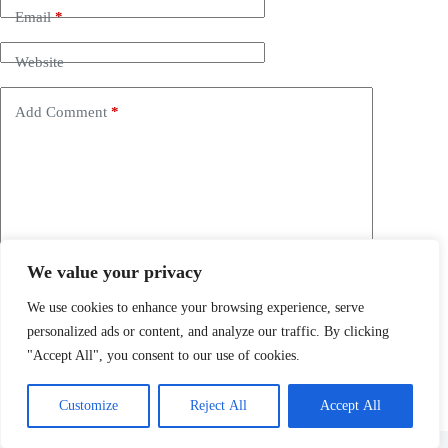
Email
*
Website
Add Comment
*
We value your privacy
Save my name, email and website in this browser for the
next time I comment.
We use cookies to enhance your browsing experience, serve
personalized ads or content, and analyze our traffic. By clicking
Post Comment
"Accept All", you consent to our use of cookies.
Customize
Reject All
Accept All
Copyright © 2026 -
Vogel Entdecker