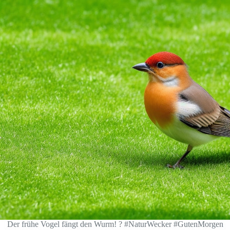
Der frühe Vogel fängt den Wurm! ? #NaturWecker #GutenMorgen