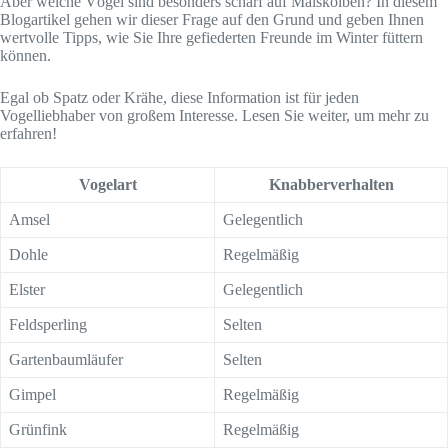
Aber welche Vögel sind besonders scharf auf Maiskolben? In diesem
Blogartikel gehen wir dieser Frage auf den Grund und geben Ihnen
wertvolle Tipps, wie Sie Ihre gefiederten Freunde im Winter füttern
können.
Egal ob Spatz oder Krähe, diese Information ist für jeden
Vogelliebhaber von großem Interesse. Lesen Sie weiter, um mehr zu
erfahren!
Vogelart
Knabberverhalten
Amsel
Gelegentlich
Dohle
Regelmäßig
Elster
Gelegentlich
Feldsperling
Selten
Gartenbaumläufer
Selten
Gimpel
Regelmäßig
Grünfink
Regelmäßig