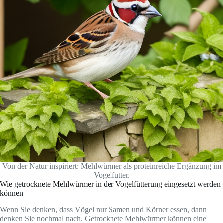
Von der Natur inspiriert: Mehlwürmer als proteinreiche Ergänzung im
Vogelfutter.
Wie getrocknete Mehlwürmer in der Vogelfütterung eingesetzt werden
können
Wenn Sie denken, dass Vögel nur Samen und Körner essen, dann
denken Sie nochmal nach. Getrocknete Mehlwürmer können eine