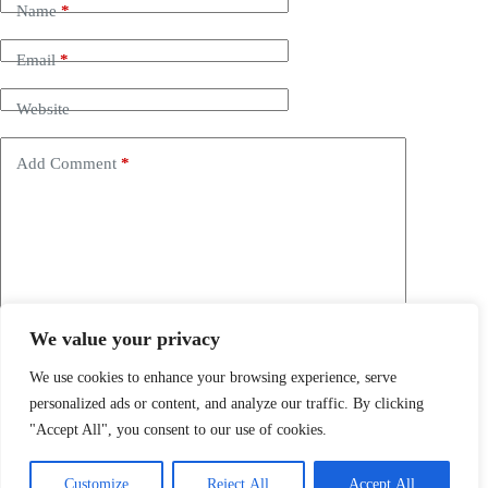
Name
*
Email
*
Website
Add Comment
*
We value your privacy
Save my name, email and website in this browser for the
next time I comment.
We use cookies to enhance your browsing experience, serve
personalized ads or content, and analyze our traffic. By clicking
Post Comment
"Accept All", you consent to our use of cookies.
Customize
Reject All
Accept All