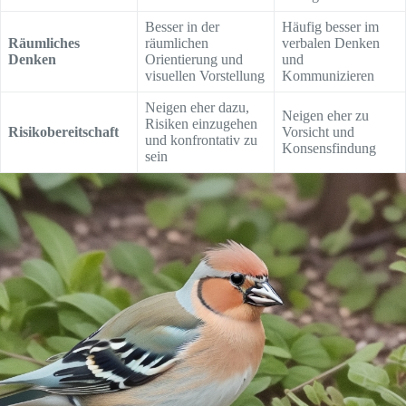
Besser in der
Häufig besser im
Räumliches
räumlichen
verbalen Denken
Denken
Orientierung und
und
visuellen Vorstellung
Kommunizieren
Neigen eher dazu,
Neigen eher zu
Risiken einzugehen
Risikobereitschaft
Vorsicht und
und konfrontativ zu
Konsensfindung
sein