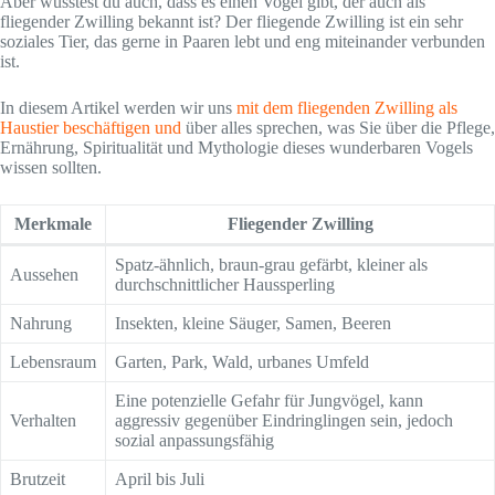
Aber wusstest du auch, dass es einen Vogel gibt, der auch als
fliegender Zwilling bekannt ist? Der fliegende Zwilling ist ein sehr
soziales Tier, das gerne in Paaren lebt und eng miteinander verbunden
ist.
In diesem Artikel werden wir uns
mit dem fliegenden Zwilling als
Haustier beschäftigen und
über alles sprechen, was Sie über die Pflege,
Ernährung, Spiritualität und Mythologie dieses wunderbaren Vogels
wissen sollten.
Merkmale
Fliegender Zwilling
Spatz-ähnlich, braun-grau gefärbt, kleiner als
Aussehen
durchschnittlicher Haussperling
Nahrung
Insekten, kleine Säuger, Samen, Beeren
Lebensraum
Garten, Park, Wald, urbanes Umfeld
Eine potenzielle Gefahr für Jungvögel, kann
Verhalten
aggressiv gegenüber Eindringlingen sein, jedoch
sozial anpassungsfähig
Brutzeit
April bis Juli