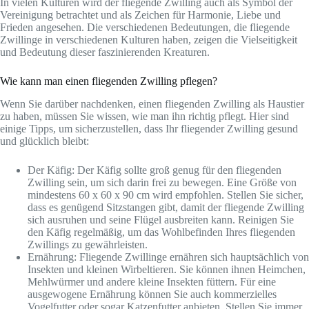
In vielen Kulturen wird der fliegende Zwilling auch als Symbol der
Vereinigung betrachtet und als Zeichen für Harmonie, Liebe und
Frieden angesehen. Die verschiedenen Bedeutungen, die fliegende
Zwillinge in verschiedenen Kulturen haben, zeigen die Vielseitigkeit
und Bedeutung dieser faszinierenden Kreaturen.
Wie kann man einen fliegenden Zwilling pflegen?
Wenn Sie darüber nachdenken, einen fliegenden Zwilling als Haustier
zu haben, müssen Sie wissen, wie man ihn richtig pflegt. Hier sind
einige Tipps, um sicherzustellen, dass Ihr fliegender Zwilling gesund
und glücklich bleibt:
Der Käfig: Der Käfig sollte groß genug für den fliegenden
Zwilling sein, um sich darin frei zu bewegen. Eine Größe von
mindestens 60 x 60 x 90 cm wird empfohlen. Stellen Sie sicher,
dass es genügend Sitzstangen gibt, damit der fliegende Zwilling
sich ausruhen und seine Flügel ausbreiten kann. Reinigen Sie
den Käfig regelmäßig, um das Wohlbefinden Ihres fliegenden
Zwillings zu gewährleisten.
Ernährung: Fliegende Zwillinge ernähren sich hauptsächlich von
Insekten und kleinen Wirbeltieren. Sie können ihnen Heimchen,
Mehlwürmer und andere kleine Insekten füttern. Für eine
ausgewogene Ernährung können Sie auch kommerzielles
Vogelfutter oder sogar Katzenfutter anbieten. Stellen Sie immer