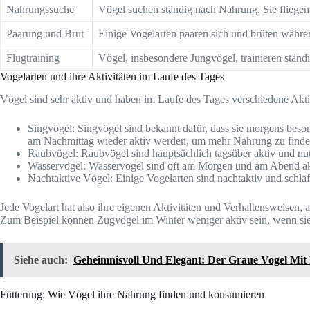
Nahrungssuche
Vögel suchen ständig nach Nahrung. Sie fliege
Paarung und Brut
Einige Vogelarten paaren sich und brüten währen
Flugtraining
Vögel, insbesondere Jungvögel, trainieren ständ
Vogelarten und ihre Aktivitäten im Laufe des Tages
Vögel sind sehr aktiv und haben im Laufe des Tages verschiedene Aktivi
Singvögel: Singvögel sind bekannt dafür, dass sie morgens beso
am Nachmittag wieder aktiv werden, um mehr Nahrung zu finden
Raubvögel: Raubvögel sind hauptsächlich tagsüber aktiv und nutz
Wasservögel: Wasservögel sind oft am Morgen und am Abend akt
Nachtaktive Vögel: Einige Vogelarten sind nachtaktiv und schlaf
Jede Vogelart hat also ihre eigenen Aktivitäten und Verhaltensweisen, 
Zum Beispiel können Zugvögel im Winter weniger aktiv sein, wenn si
Siehe auch:
Geheimnisvoll Und Elegant: Der Graue Vogel Mi
Fütterung: Wie Vögel ihre Nahrung finden und konsumieren