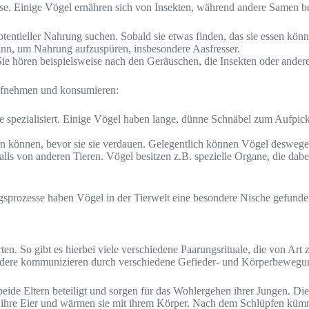
e. Einige Vögel ernähren sich von Insekten, während andere Samen be
tieller Nahrung suchen. Sobald sie etwas finden, das sie essen können
inn, um Nahrung aufzuspüren, insbesondere Aasfresser.
e hören beispielsweise nach den Geräuschen, die Insekten oder andere
ufnehmen und konsumieren:
 spezialisiert. Einige Vögel haben lange, dünne Schnäbel zum Aufpicke
rn können, bevor sie sie verdauen. Gelegentlich können Vögel desweg
ls von anderen Tieren. Vögel besitzen z.B. spezielle Organe, die dab
prozesse haben Vögel in der Tierwelt eine besondere Nische gefunde
ten. So gibt es hierbei viele verschiedene Paarungsrituale, die von Art
Andere kommunizieren durch verschiedene Gefieder- und Körperbewegu
beide Eltern beteiligt und sorgen für das Wohlergehen ihrer Jungen. Di
ihre Eier und wärmen sie mit ihrem Körper. Nach dem Schlüpfen kümmer