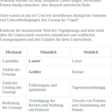
Während Männer oft laute, komplexe Lieder singen, verwenden
Frauen häufig einfachere, aber dennoch melodische Rufe.
Aber warum ist das so? Und wie beeinflussen biologische Faktoren
und Umweltbedingungen den Gesang der Vögel?
Entdecke die faszinierende Welt des Vogelgesangs und lerne mehr
über die Unterschiede zwischen männlichen und weiblichen
Gesangsorganen und den Gründen für diese Unterschiede.
Merkmal
Männlich
Weiblich
Lautstärke
Lauter
Leiser
Vielfalt des
Größer
Kleiner
Gesangs
Zeitlicher
Frühmorgens und
Umfang des
Tageszeitunabhängig
spätabends
Gesangs
Verteidigung des
Abwehr von Feinden
Bedeutung
Reviers und Werbung
und Abstimmung mit
des Gesangs
um Partnerin
Partner