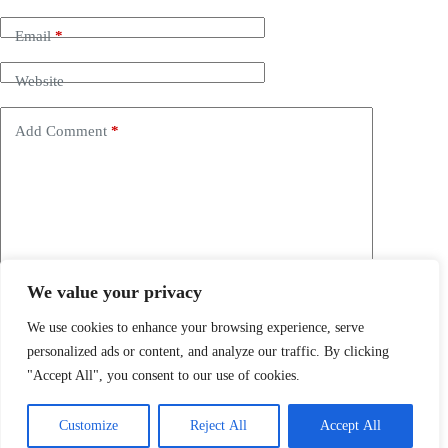
Email
*
Website
Add Comment
*
We value your privacy
Save my name, email and website in this browser for the
next time I comment.
We use cookies to enhance your browsing experience, serve
personalized ads or content, and analyze our traffic. By clicking
Post Comment
"Accept All", you consent to our use of cookies.
Customize
Reject All
Accept All