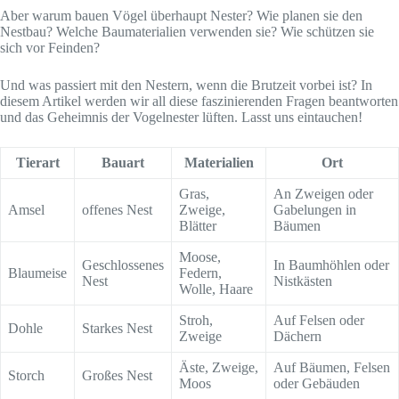
Aber warum bauen Vögel überhaupt Nester? Wie planen sie den
Nestbau? Welche Baumaterialien verwenden sie? Wie schützen sie
sich vor Feinden?
Und was passiert mit den Nestern, wenn die Brutzeit vorbei ist? In
diesem Artikel werden wir all diese faszinierenden Fragen beantworten
und das Geheimnis der Vogelnester lüften. Lasst uns eintauchen!
Tierart
Bauart
Materialien
Ort
Gras,
An Zweigen oder
Amsel
offenes Nest
Zweige,
Gabelungen in
Blätter
Bäumen
Moose,
Geschlossenes
In Baumhöhlen oder
Blaumeise
Federn,
Nest
Nistkästen
Wolle, Haare
Stroh,
Auf Felsen oder
Dohle
Starkes Nest
Zweige
Dächern
Äste, Zweige,
Auf Bäumen, Felsen
Storch
Großes Nest
Moos
oder Gebäuden