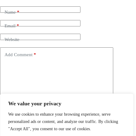
Name
*
Email
*
Website
Add Comment
*
We value your privacy
Save my name, email and website in this browser for the
next time I comment.
We use cookies to enhance your browsing experience, serve
personalized ads or content, and analyze our traffic. By clicking
Post Comment
"Accept All", you consent to our use of cookies.