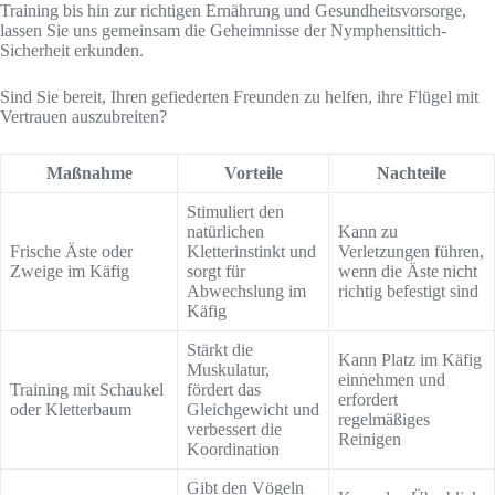
Training bis hin zur richtigen Ernährung und Gesundheitsvorsorge,
lassen Sie uns gemeinsam die Geheimnisse der Nymphensittich-
Sicherheit erkunden.
Sind Sie bereit, Ihren gefiederten Freunden zu helfen, ihre Flügel mit
Vertrauen auszubreiten?
Maßnahme
Vorteile
Nachteile
Stimuliert den
natürlichen
Kann zu
Frische Äste oder
Kletterinstinkt und
Verletzungen führen,
Zweige im Käfig
sorgt für
wenn die Äste nicht
Abwechslung im
richtig befestigt sind
Käfig
Stärkt die
Kann Platz im Käfig
Muskulatur,
einnehmen und
Training mit Schaukel
fördert das
erfordert
oder Kletterbaum
Gleichgewicht und
regelmäßiges
verbessert die
Reinigen
Koordination
Gibt den Vögeln