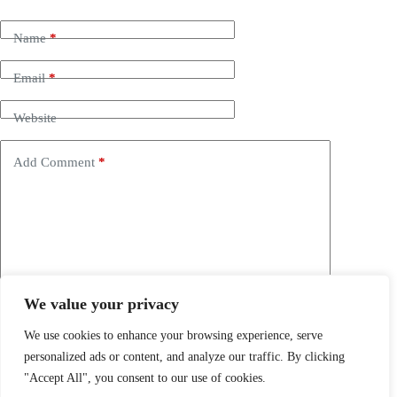
Name
*
Email
*
Website
Add Comment
*
We value your privacy
Save my name, email and website in this browser for the
next time I comment.
We use cookies to enhance your browsing experience, serve
personalized ads or content, and analyze our traffic. By clicking
Post Comment
"Accept All", you consent to our use of cookies.