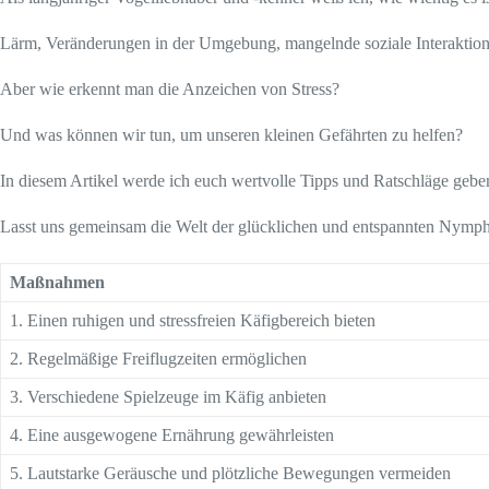
Lärm, Veränderungen in der Umgebung, mangelnde soziale Interaktion 
Aber wie erkennt man die Anzeichen von Stress?
Und was können wir tun, um unseren kleinen Gefährten zu helfen?
In diesem Artikel werde ich euch wertvolle Tipps und Ratschläge gebe
Lasst uns gemeinsam die Welt der glücklichen und entspannten Nymph
Maßnahmen
1. Einen ruhigen und stressfreien Käfigbereich bieten
2. Regelmäßige Freiflugzeiten ermöglichen
3. Verschiedene Spielzeuge im Käfig anbieten
4. Eine ausgewogene Ernährung gewährleisten
5. Lautstarke Geräusche und plötzliche Bewegungen vermeiden