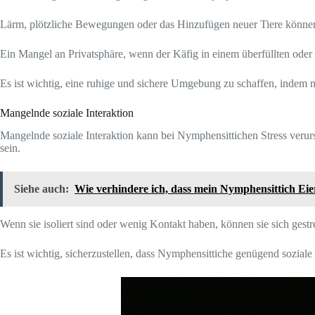
Lärm, plötzliche Bewegungen oder das Hinzufügen neuer Tiere können
Ein Mangel an Privatsphäre, wenn der Käfig in einem überfüllten oder la
Es ist wichtig, eine ruhige und sichere Umgebung zu schaffen, indem m
Mangelnde soziale Interaktion
Mangelnde soziale Interaktion kann bei Nymphensittichen Stress verurs
sein.
Siehe auch:
Wie verhindere ich, dass mein Nymphensittich Eier
Wenn sie isoliert sind oder wenig Kontakt haben, können sie sich gest
Es ist wichtig, sicherzustellen, dass Nymphensittiche genügend sozial