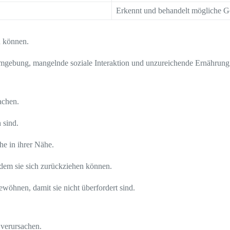
Erkennt und behandelt mögliche Ge
n können.
mgebung, mangelnde soziale Interaktion und unzureichende Ernährung
achen.
 sind.
he in ihrer Nähe.
n dem sie sich zurückziehen können.
öhnen, damit sie nicht überfordert sind.
verursachen.