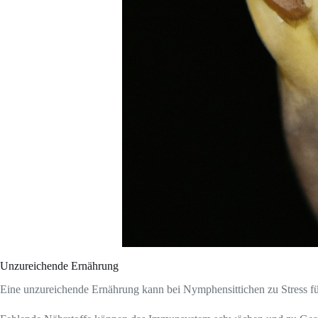
Unzureichende Ernährung
Eine unzureichende Ernährung kann bei Nymphensittichen zu Stress f