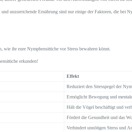
und unzureichende Ernährung sind nur einige der Faktoren, die bei N
n, wie ihr eure Nymphensittiche vor Stress bewahren könnt.
ensittiche erkunden!
Effekt
Reduziert den Stresspegel der Nym
Ermöglicht Bewegung und mentale
Hält die Vögel beschäftigt und ver
Fördert die Gesundheit und das W
Verhindert unnötigen Stress und A