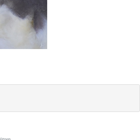
ützen.