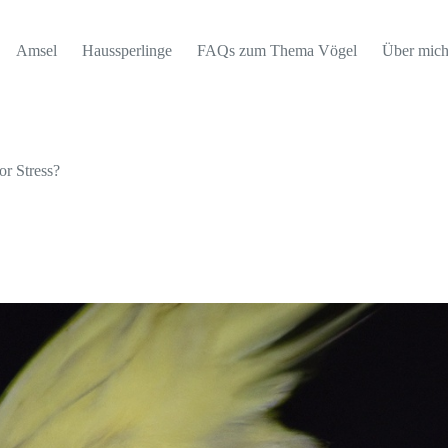
Amsel
Haussperlinge
FAQs zum Thema Vögel
Über mic
or Stress?