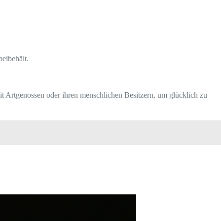
eibehält.
it Artgenossen oder ihren menschlichen Besitzern, um glücklich zu