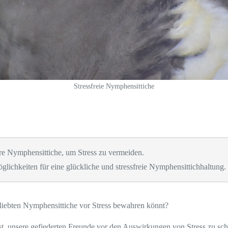
Stressfreie Nymphensittiche
re Nymphensittiche, um Stress zu vermeiden.
glichkeiten für eine glückliche und stressfreie Nymphensittichhaltung.
geliebten Nymphensittiche vor Stress bewahren könnt?
ist, unsere gefiederten Freunde vor den Auswirkungen von Stress zu sch