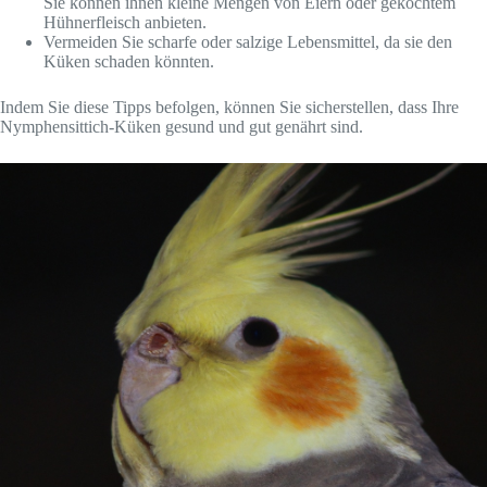
Sie können ihnen kleine Mengen von Eiern oder gekochtem
Hühnerfleisch anbieten.
Vermeiden Sie scharfe oder salzige Lebensmittel, da sie den
Küken schaden könnten.
Indem Sie diese Tipps befolgen, können Sie sicherstellen, dass Ihre
Nymphensittich-Küken gesund und gut genährt sind.