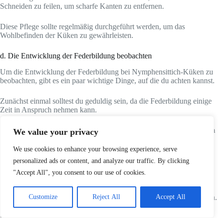
Schneiden zu feilen, um scharfe Kanten zu entfernen.
Diese Pflege sollte regelmäßig durchgeführt werden, um das
Wohlbefinden der Küken zu gewährleisten.
d. Die Entwicklung der Federbildung beobachten
Um die Entwicklung der Federbildung bei Nymphensittich-Küken zu
beobachten, gibt es ein paar wichtige Dinge, auf die du achten kannst.
Zunächst einmal solltest du geduldig sein, da die Federbildung einige
Zeit in Anspruch nehmen kann.
Du kannst regelmäßig die Entwicklung der Federn beobachten, indem
We value your privacy
du die kleinen Küken mit einem sicheren Abstand betrachtest.
We use cookies to enhance your browsing experience, serve
Es ist interessant zu sehen, wie sich die Federn nach und nach
personalized ads or content, and analyze our traffic. By clicking
entwickeln und wachsen.
"Accept All", you consent to our use of cookies.
Achte darauf, dass die Küken während des Wachstumsprozesses
genug Nahrung und Wasser haben, um gesunde Federn zu entwickeln.
Customize
Reject All
Accept All
5. Die soziale Entwicklung und Interaktion fördern