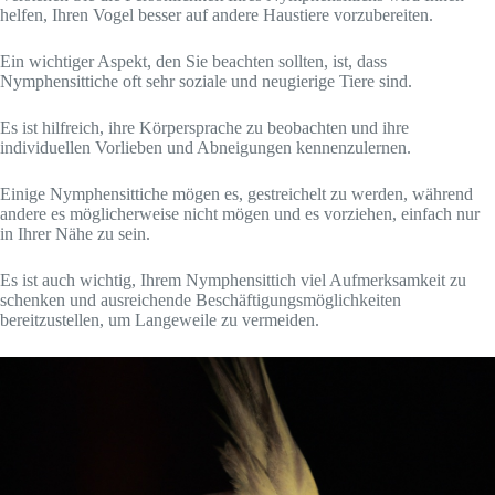
helfen, Ihren Vogel besser auf andere Haustiere vorzubereiten.
Ein wichtiger Aspekt, den Sie beachten sollten, ist, dass
Nymphensittiche oft sehr soziale und neugierige Tiere sind.
Es ist hilfreich, ihre Körpersprache zu beobachten und ihre
individuellen Vorlieben und Abneigungen kennenzulernen.
Einige Nymphensittiche mögen es, gestreichelt zu werden, während
andere es möglicherweise nicht mögen und es vorziehen, einfach nur
in Ihrer Nähe zu sein.
Es ist auch wichtig, Ihrem Nymphensittich viel Aufmerksamkeit zu
schenken und ausreichende Beschäftigungsmöglichkeiten
bereitzustellen, um Langeweile zu vermeiden.