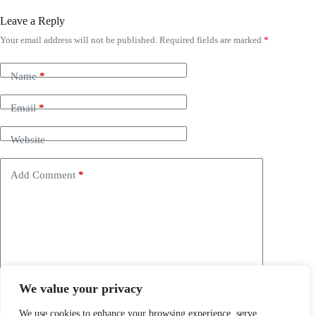
Leave a Reply
Your email address will not be published.
Required fields are marked
*
Name
*
Email
*
Website
Add Comment
*
We value your privacy
Save my name, email and website in this browser for the
next time I comment.
We use cookies to enhance your browsing experience, serve