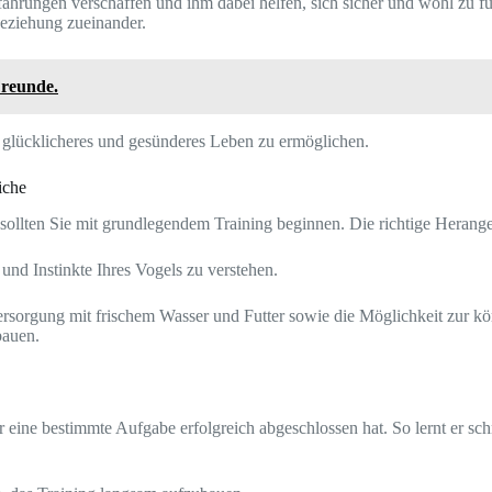
ahrungen verschaffen und ihm dabei helfen, sich sicher und wohl zu fühl
Beziehung zueinander.
Freunde.
n glücklicheres und gesünderes Leben zu ermöglichen.
iche
sollten Sie mit grundlegendem Training beginnen. Die richtige Herange
 und Instinkte Ihres Vogels zu verstehen.
rsorgung mit frischem Wasser und Futter sowie die Möglichkeit zur kö
bauen.
eine bestimmte Aufgabe erfolgreich abgeschlossen hat. So lernt er sch