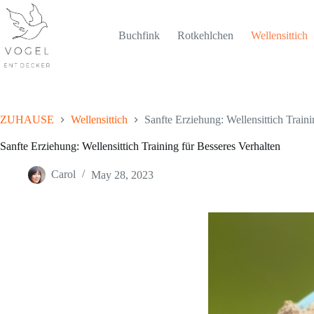
Skip
to
content
Buchfink
Rotkehlchen
Wellensittich
ZUHAUSE
Wellensittich
Sanfte Erziehung: Wellensittich Traini
Sanfte Erziehung: Wellensittich Training für Besseres Verhalten
Carol
May 28, 2023