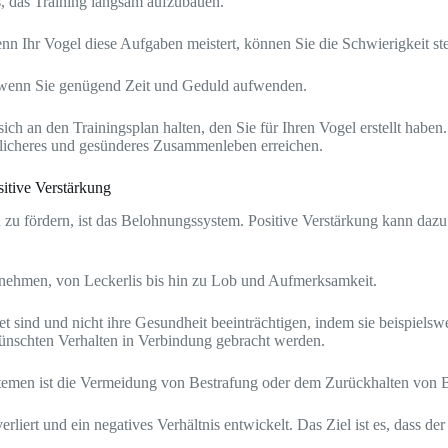
es, das Training langsam aufzubauen.
n Ihr Vogel diese Aufgaben meistert, können Sie die Schwierigkeit s
n, wenn Sie genügend Zeit und Geduld aufwenden.
ich an den Trainingsplan halten, den Sie für Ihren Vogel erstellt habe
cklicheres und gesünderes Zusammenleben erreichen.
itive Verstärkung
 zu fördern, ist das Belohnungssystem. Positive Verstärkung kann dazu
ehmen, von Leckerlis bis hin zu Lob und Aufmerksamkeit.
net sind und nicht ihre Gesundheit beeinträchtigen, indem sie beispiels
wünschten Verhalten in Verbindung gebracht werden.
temen ist die Vermeidung von Bestrafung oder dem Zurückhalten von 
iert und ein negatives Verhältnis entwickelt. Das Ziel ist es, dass der