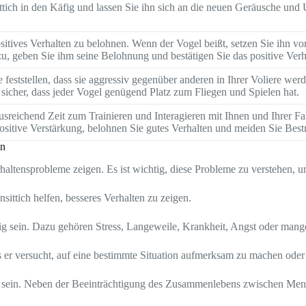
ittich in den Käfig und lassen Sie ihn sich an die neuen Geräusche 
tives Verhalten zu belohnen. Wenn der Vogel beißt, setzen Sie ihn vors
u, geben Sie ihm seine Belohnung und bestätigen Sie das positive Verh
 feststellen, dass sie aggressiv gegenüber anderen in Ihrer Voliere we
 sicher, dass jeder Vogel genügend Platz zum Fliegen und Spielen hat.
usreichend Zeit zum Trainieren und Interagieren mit Ihnen und Ihrer Fa
ositive Verstärkung, belohnen Sie gutes Verhalten und meiden Sie Best
en
rhaltensprobleme zeigen. Es ist wichtig, diese Probleme zu verstehen,
ittich helfen, besseres Verhalten zu zeigen.
tig sein. Dazu gehören Stress, Langeweile, Krankheit, Angst oder man
s er versucht, auf eine bestimmte Situation aufmerksam zu machen oder
h sein. Neben der Beeinträchtigung des Zusammenlebens zwischen Men