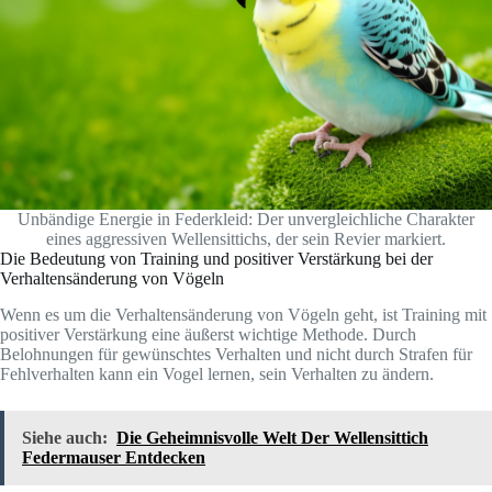
Unbändige Energie in Federkleid: Der unvergleichliche Charakter
eines aggressiven Wellensittichs, der sein Revier markiert.
Die Bedeutung von Training und positiver Verstärkung bei der
Verhaltensänderung von Vögeln
Wenn es um die Verhaltensänderung von Vögeln geht, ist Training mit
positiver Verstärkung eine äußerst wichtige Methode. Durch
Belohnungen für gewünschtes Verhalten und nicht durch Strafen für
Fehlverhalten kann ein Vogel lernen, sein Verhalten zu ändern.
Siehe auch:
Die Geheimnisvolle Welt Der Wellensittich
Federmauser Entdecken