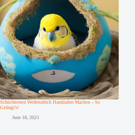
Schüchternen Wellensittich Handzahm Machen – So
Gelingt’s!
June 18, 2023