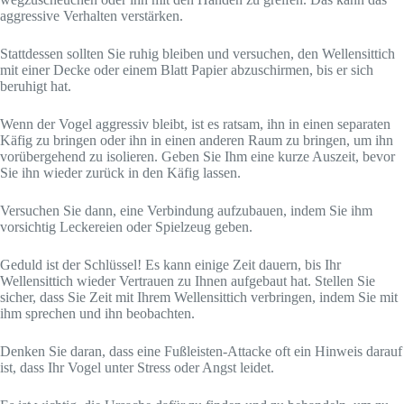
aggressive Verhalten verstärken.
Stattdessen sollten Sie ruhig bleiben und versuchen, den Wellensittich
mit einer Decke oder einem Blatt Papier abzuschirmen, bis er sich
beruhigt hat.
Wenn der Vogel aggressiv bleibt, ist es ratsam, ihn in einen separaten
Käfig zu bringen oder ihn in einen anderen Raum zu bringen, um ihn
vorübergehend zu isolieren. Geben Sie Ihm eine kurze Auszeit, bevor
Sie ihn wieder zurück in den Käfig lassen.
Versuchen Sie dann, eine Verbindung aufzubauen, indem Sie ihm
vorsichtig Leckereien oder Spielzeug geben.
Geduld ist der Schlüssel! Es kann einige Zeit dauern, bis Ihr
Wellensittich wieder Vertrauen zu Ihnen aufgebaut hat. Stellen Sie
sicher, dass Sie Zeit mit Ihrem Wellensittich verbringen, indem Sie mit
ihm sprechen und ihn beobachten.
Denken Sie daran, dass eine Fußleisten-Attacke oft ein Hinweis darauf
ist, dass Ihr Vogel unter Stress oder Angst leidet.