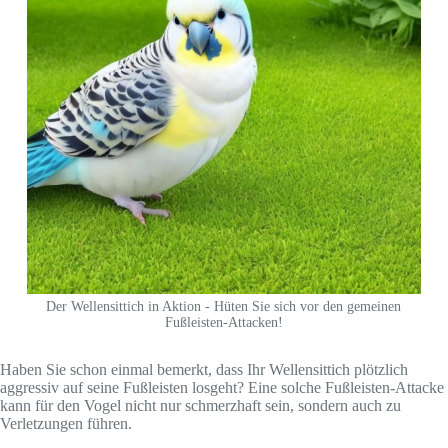
Der Wellensittich in Aktion - Hüten Sie sich vor den gemeinen
Fußleisten-Attacken!
Haben Sie schon einmal bemerkt, dass Ihr Wellensittich plötzlich
aggressiv auf seine Fußleisten losgeht? Eine solche Fußleisten-Attacke
kann für den Vogel nicht nur schmerzhaft sein, sondern auch zu
Verletzungen führen.