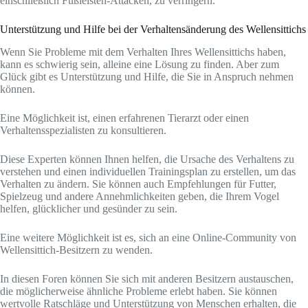
einschließlich Fußleisten-Attacken, zu verringern.
Unterstützung und Hilfe bei der Verhaltensänderung des Wellensittichs
Wenn Sie Probleme mit dem Verhalten Ihres Wellensittichs haben,
kann es schwierig sein, alleine eine Lösung zu finden. Aber zum
Glück gibt es Unterstützung und Hilfe, die Sie in Anspruch nehmen
können.
Eine Möglichkeit ist, einen erfahrenen Tierarzt oder einen
Verhaltensspezialisten zu konsultieren.
Diese Experten können Ihnen helfen, die Ursache des Verhaltens zu
verstehen und einen individuellen Trainingsplan zu erstellen, um das
Verhalten zu ändern. Sie können auch Empfehlungen für Futter,
Spielzeug und andere Annehmlichkeiten geben, die Ihrem Vogel
helfen, glücklicher und gesünder zu sein.
Eine weitere Möglichkeit ist es, sich an eine Online-Community von
Wellensittich-Besitzern zu wenden.
In diesen Foren können Sie sich mit anderen Besitzern austauschen,
die möglicherweise ähnliche Probleme erlebt haben. Sie können
wertvolle Ratschläge und Unterstützung von Menschen erhalten, die