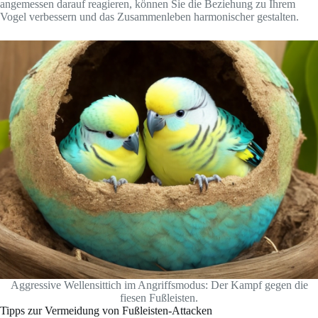
angemessen darauf reagieren, können Sie die Beziehung zu Ihrem
Vogel verbessern und das Zusammenleben harmonischer gestalten.
Aggressive Wellensittich im Angriffsmodus: Der Kampf gegen die
fiesen Fußleisten.
Tipps zur Vermeidung von Fußleisten-Attacken