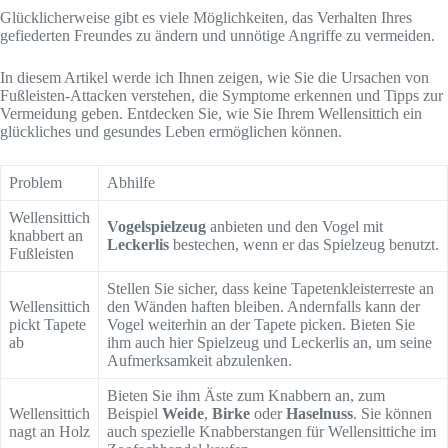
Glücklicherweise gibt es viele Möglichkeiten, das Verhalten Ihres
gefiederten Freundes zu ändern und unnötige Angriffe zu vermeiden.
In diesem Artikel werde ich Ihnen zeigen, wie Sie die Ursachen von
Fußleisten-Attacken verstehen, die Symptome erkennen und Tipps zur
Vermeidung geben. Entdecken Sie, wie Sie Ihrem Wellensittich ein
glückliches und gesundes Leben ermöglichen können.
Problem
Abhilfe
Wellensittich
Vogelspielzeug
anbieten und den Vogel mit
knabbert an
Leckerlis
bestechen, wenn er das Spielzeug benutzt.
Fußleisten
Stellen Sie sicher, dass keine Tapetenkleisterreste an
Wellensittich
den Wänden haften bleiben. Andernfalls kann der
pickt Tapete
Vogel weiterhin an der Tapete picken. Bieten Sie
ab
ihm auch hier Spielzeug und Leckerlis an, um seine
Aufmerksamkeit abzulenken.
Bieten Sie ihm Äste zum Knabbern an, zum
Wellensittich
Beispiel
Weide
,
Birke
oder
Haselnuss
. Sie können
nagt an Holz
auch spezielle Knabberstangen für Wellensittiche im