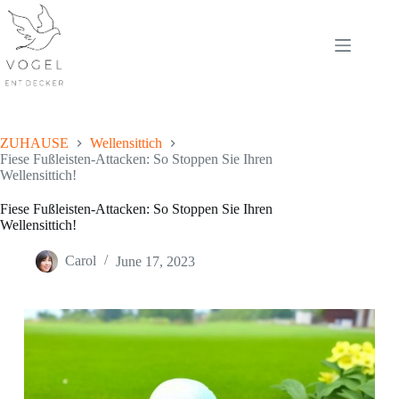
Skip
to
content
ZUHAUSE
Wellensittich
Fiese Fußleisten-Attacken: So Stoppen Sie Ihren
Wellensittich!
Fiese Fußleisten-Attacken: So Stoppen Sie Ihren
Wellensittich!
Carol
June 17, 2023