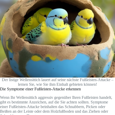
Der listige Wellensittich lauert auf seine nächste Fußleisten-Attacke –
lernen Sie, wie Sie ihm Einhalt gebieten können!
Die Symptome einer Fußleisten-Attacke erkennen
Wenn Ihr Wellensittich aggressiv gegenüber Ihren Fußleisten handelt,
gibt es bestimmte Anzeichen, auf die Sie achten sollten. Symptome
einer Fußleisten-Attacke beinhalten das Schnabbern, Picken oder
Beißen an der Leiste oder dem Holzfußboden und das Ziehen oder