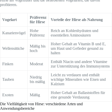
Hirse als Vogelfutter und die beliebtesten Vogelarten, die davon
profitieren.
Präferenz
Vogelart
Vorteile der Hirse als Nahrung
für Hirse
Hohe
Reich an Kohlenhydraten und
Kanarienvögel
Präferenz
essentiellen Aminosäuren
Hoher Gehalt an Vitamin B und E,
Mäßig bis
Wellensittiche
um Haut und Gefieder gesund zu
hoch
halten
Enthält Niacin und andere Vitamine
Finken
Moderat
zur Unterstützung des Immunsystems
Leicht zu verdauen und enthält
Niedrig
Tauben
wichtige Mineralien wie Eisen und
bis mäßig
Kalzium
Hoher Gehalt an Ballaststoffen für
Exoten
Mäßig
eine gesunde Verdauung
Die Vielfältigkeit von Hirse: verschiedene Arten und
Anwendungsbereiche