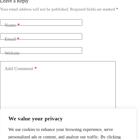
Leave a Reply
Your email address will not be published.
Required fields are marked
*
Name
*
Email
*
Website
Add Comment
*
We value your privacy
Save my name, email and website in this browser for the
next time I comment.
We use cookies to enhance your browsing experience, serve
personalized ads or content, and analyze our traffic. By clicking