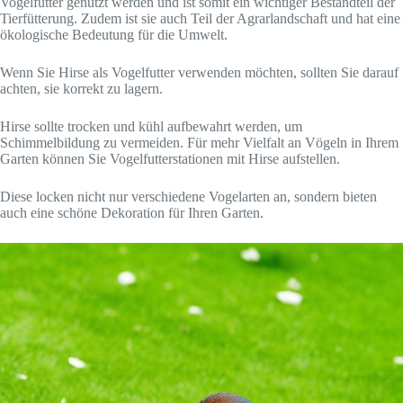
Vogelfutter genutzt werden und ist somit ein wichtiger Bestandteil der
Tierfütterung. Zudem ist sie auch Teil der Agrarlandschaft und hat eine
ökologische Bedeutung für die Umwelt.
Wenn Sie Hirse als Vogelfutter verwenden möchten, sollten Sie darauf
achten, sie korrekt zu lagern.
Hirse sollte trocken und kühl aufbewahrt werden, um
Schimmelbildung zu vermeiden. Für mehr Vielfalt an Vögeln in Ihrem
Garten können Sie Vogelfutterstationen mit Hirse aufstellen.
Diese locken nicht nur verschiedene Vogelarten an, sondern bieten
auch eine schöne Dekoration für Ihren Garten.