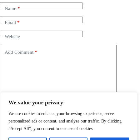
Name
*
Email
*
Website
Add Comment
*
We value your privacy
Save my name, email and website in this browser for the
next time I comment.
We use cookies to enhance your browsing experience, serve
personalized ads or content, and analyze our traffic. By clicking
Post Comment
"Accept All", you consent to our use of cookies.