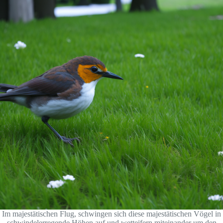
Im majestätischen Flug, schwingen sich diese majestätischen Vögel in
schwindelerregende Höhen auf und wetteifern miteinander um den