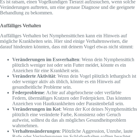
Es ist ratsam, einen Vogelkundigen Tierarzt aufzusuchen, wenn solche
Veränderungen auftreten, um eine genaue Diagnose und die geeignete
Behandlung zu bekommen.
Auffälliges Verhalten
Auffälliges Verhalten bei Nymphensittichen kann ein Hinweis auf
mögliche Krankheiten sein. Hier sind einige Verhaltensweisen, die
darauf hindeuten könnten, dass mit deinem Vogel etwas nicht stimmt:
Veränderungen im Essverhalten
: Wenn dein Nymphensittich
plötzlich weniger isst oder sein Futter meidet, könnte es ein
Anzeichen für eine Krankheit sein.
Veränderte Aktivität
: Wenn dein Vogel plötzlich lethargisch ist
oder weniger aktiv als üblich, könnte es ein Hinweis auf
gesundheitliche Probleme sein.
Federprobleme
: Achte auf abgebrochene oder verfärbte
Federn, übermäßiges Kratzen oder Federpicken. Das könnten
Anzeichen von Hautkrankheiten oder Parasitenbefall sein.
Veränderungen im Kot
: Wenn der Kot deines Nymphensittichs
plötzlich eine veränderte Farbe, Konsistenz oder Geruch
aufweist, solltest du das als mögliches Gesundheitsproblem
wahrnehmen.
Verhaltensänderungen
: Plötzliche Aggression, Unruhe, laute
Rufe oder Veränderungen im Schlafverhalten sollten beachtet