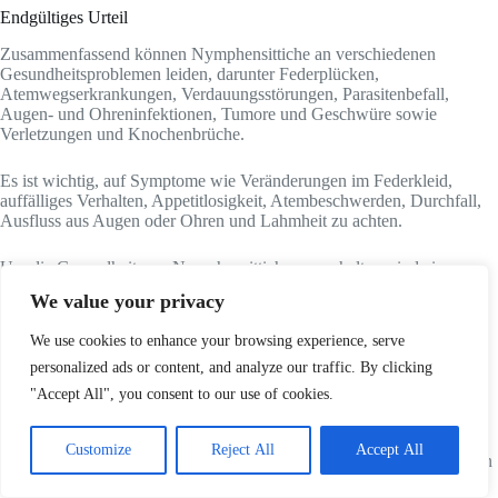
Endgültiges Urteil
Zusammenfassend können Nymphensittiche an verschiedenen
Gesundheitsproblemen leiden, darunter Federplücken,
Atemwegserkrankungen, Verdauungsstörungen, Parasitenbefall,
Augen- und Ohreninfektionen, Tumore und Geschwüre sowie
Verletzungen und Knochenbrüche.
Es ist wichtig, auf Symptome wie Veränderungen im Federkleid,
auffälliges Verhalten, Appetitlosigkeit, Atembeschwerden, Durchfall,
Ausfluss aus Augen oder Ohren und Lahmheit zu achten.
Um die Gesundheit von Nymphensittichen zu erhalten, sind eine
artgerechte Ernährung, eine saubere Umgebung, regelmäßige
We value your privacy
tierärztliche Kontrollen und sozialer Kontakt und Beschäftigung
empfehlenswert.
We use cookies to enhance your browsing experience, serve
personalized ads or content, and analyze our traffic. By clicking
Im Falle einer Erkrankung ist es notwendig, einen Tierarzt
aufzusuchen und entsprechende Medikamente und
"Accept All", you consent to our use of cookies.
Behandlungsmethoden anzuwenden.
Customize
Reject All
Accept All
Um Krankheiten zu verhindern, sollten Vorsichtsmaßnahmen ergriffen
werden.