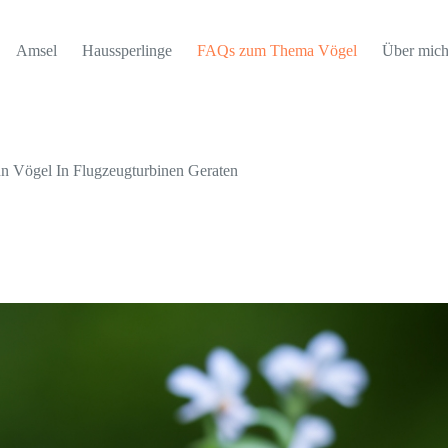
Amsel
Haussperlinge
FAQs zum Thema Vögel
Über mic
n Vögel In Flugzeugturbinen Geraten