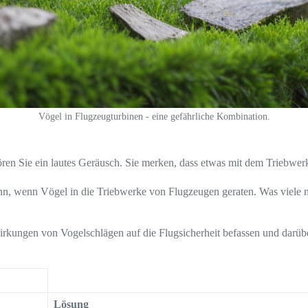
Vögel in Flugzeugturbinen - eine gefährliche Kombination.
 hören Sie ein lautes Geräusch. Sie merken, dass etwas mit dem Triebw
 kann, wenn Vögel in die Triebwerke von Flugzeugen geraten. Was viele
rkungen von Vogelschlägen auf die Flugsicherheit befassen und darübe
Lösung