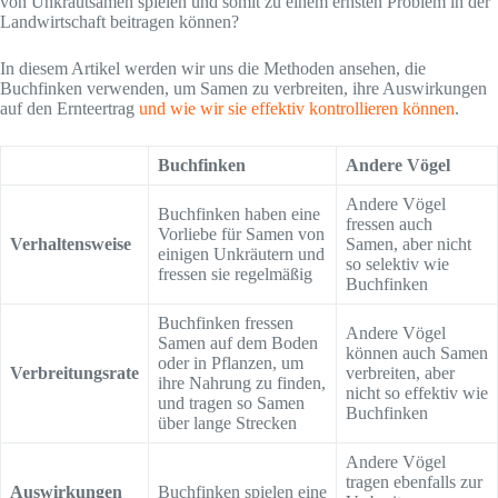
von Unkrautsamen spielen und somit zu einem ernsten Problem in der
Landwirtschaft beitragen können?
In diesem Artikel werden wir uns die Methoden ansehen, die
Buchfinken verwenden, um Samen zu verbreiten, ihre Auswirkungen
auf den Ernteertrag
und wie wir sie effektiv kontrollieren können
.
Buchfinken
Andere Vögel
Andere Vögel
Buchfinken haben eine
fressen auch
Vorliebe für Samen von
Verhaltensweise
Samen, aber nicht
einigen Unkräutern und
so selektiv wie
fressen sie regelmäßig
Buchfinken
Buchfinken fressen
Andere Vögel
Samen auf dem Boden
können auch Samen
oder in Pflanzen, um
Verbreitungsrate
verbreiten, aber
ihre Nahrung zu finden,
nicht so effektiv wie
und tragen so Samen
Buchfinken
über lange Strecken
Andere Vögel
tragen ebenfalls zur
Auswirkungen
Buchfinken spielen eine