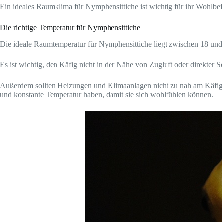
Ein ideales Raumklima für Nymphensittiche ist wichtig für ihr Wohlbe
Die richtige Temperatur für Nymphensittiche
Die ideale Raumtemperatur für Nymphensittiche liegt zwischen 18 und 
Es ist wichtig, den Käfig nicht in der Nähe von Zugluft oder direkter 
Außerdem sollten Heizungen und Klimaanlagen nicht zu nah am Käfig
und konstante Temperatur haben, damit sie sich wohlfühlen können.