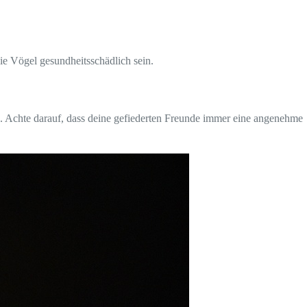
ie Vögel gesundheitsschädlich sein.
 Achte darauf, dass deine gefiederten Freunde immer eine angenehme