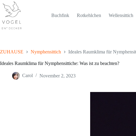
Skip
to
content
Buchfink
Rotkehlchen
Wellensittich
ZUHAUSE
Nymphensittich
Ideales Raumklima für Nymphensitt
Ideales Raumklima für Nymphensittiche: Was ist zu beachten?
Carol
November 2, 2023