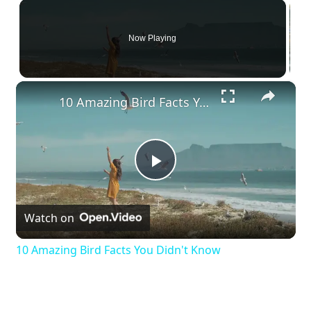
Now Playing
×
10 Amazing Bird Facts You Didn't Know
P
Watch on
l
10 Amazing Bird Facts You Didn't Know
a
y