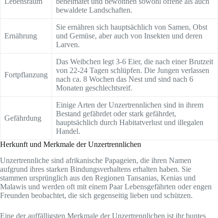
Lebensraum
beheimatet und bewohnen sowohl offene als auch
bewaldete Landschaften.
Sie ernähren sich hauptsächlich von Samen, Obst
Ernährung
und Gemüse, aber auch von Insekten und deren
Larven.
Das Weibchen legt 3-6 Eier, die nach einer Brutzeit
von 22-24 Tagen schlüpfen. Die Jungen verlassen
Fortpflanzung
nach ca. 8 Wochen das Nest und sind nach 6
Monaten geschlechtsreif.
Einige Arten der Unzertrennlichen sind in ihrem
Bestand gefährdet oder stark gefährdet,
Gefährdung
hauptsächlich durch Habitatverlust und illegalen
Handel.
Herkunft und Merkmale der Unzertrennlichen
Unzertrennliche sind afrikanische Papageien, die ihren Namen
aufgrund ihres starken Bindungsverhaltens erhalten haben. Sie
stammen ursprünglich aus den Regionen Tansanias, Kenias und
Malawis und werden oft mit einem Paar Lebensgefährten oder engen
Freunden beobachtet, die sich gegenseitig lieben und schützen.
Eine der auffälligsten Merkmale der Unzertrennlichen ist ihr buntes