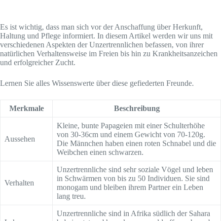
V
Es ist wichtig, dass man sich vor der Anschaffung über Herkunft,
Haltung und Pflege informiert. In diesem Artikel werden wir uns mit
verschiedenen Aspekten der Unzertrennlichen befassen, von ihrer
i
natürlichen Verhaltensweise im Freien bis hin zu Krankheitsanzeichen
und erfolgreicher Zucht.
d
Lernen Sie alles Wissenswerte über diese gefiederten Freunde.
Merkmale
Beschreibung
e
Kleine, bunte Papageien mit einer Schulterhöhe
von 30-36cm und einem Gewicht von 70-120g.
Aussehen
o
Die Männchen haben einen roten Schnabel und die
Weibchen einen schwarzen.
Unzertrennliche sind sehr soziale Vögel und leben
in Schwärmen von bis zu 50 Individuen. Sie sind
Verhalten
monogam und bleiben ihrem Partner ein Leben
lang treu.
Unzertrennliche sind in Afrika südlich der Sahara