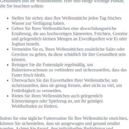
Gesundheit und ihr Wohlbefinden. Hier sind einige wichtige Punkte,
die Sie beachten sollten:
Stellen Sie sicher, dass Ihre Wellensittiche jeden Tag frisches
Wasser zur Verfügung haben.
Geben Sie Ihren Wellensittichen eine abwechslungsreiche
Ernährung, die aus hochwertigen Sämereien, Früchten, Gemüse
und gelegentlich kleinen Mengen an Eiweißquellen wie Ei oder
Joghurt besteht.
Vermeiden Sie es, Ihren Wellensittichen zusätzliche Salze oder
Gewürze zu geben, da diese schädlich für ihre Gesundheit sein
können.
Reinigen Sie die Futternäpfe regelmäßig, um
Bakterienwachstum zu verhindern und sicherzustellen, dass das
Futter frisch bleibt.
Überwachen Sie das Essverhalten Ihrer Wellensittiche, um
sicherzustellen, dass sie genug fressen, aber nicht zu viel, um
Fettleibigkeit zu vermeiden.
Bieten Sie Ihren Wellensittichen auch gelegentlich
Körnerstangen oder Spielzeug an, um ihr geistiges
Wohlbefinden zu fördern.
Indem Sie eine tägliche Futterroutine für Ihre Wellensittiche einrichten,
können Sie sicherstellen, dass sie ausgewogen und gesund ernährt
werden. Achten Sie darauf, ihre individuellen Bedürfnisse und