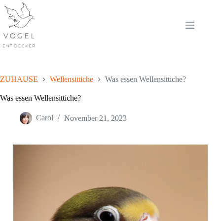
Skip
to
content
ZUHAUSE
Wellensittiche
Was essen Wellensittiche?
Was essen Wellensittiche?
Carol
November 21, 2023