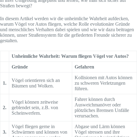
in ihrer Umgebung angepasst und lernen, wie man sich sicher auf
Straßen bewegt?
In diesem Artikel werden wir die unheimliche Wahrheit aufdecken,
warum Vögel vor Autos fliegen, welche Rolle evolutionäre Gründe
und menschliches Verhalten dabei spielen und wie wir dazu beitragen
können, unser Straßensystem für die gefiederten Freunde sicherer zu
gestalten.
Unheimliche Wahrheit: Warum fliegen Vögel vor Autos?
Gründe
Gefahren
Kollisionen mit Autos können
Vögel orientieren sich an
1.
zu schweren Verletzungen
Bäumen und Wolken.
führen.
Fahrer können durch
Vögel können zeitweise
Ausweichmanöver oder
2.
geblendet sein, z.B. von
plötzliches Bremsen Unfälle
Scheinwerfern.
verursachen.
Vögel fliegen gerne in
Abgase und Lärm können
3.
Schwärmen und können von
Vögel stressen und ihre