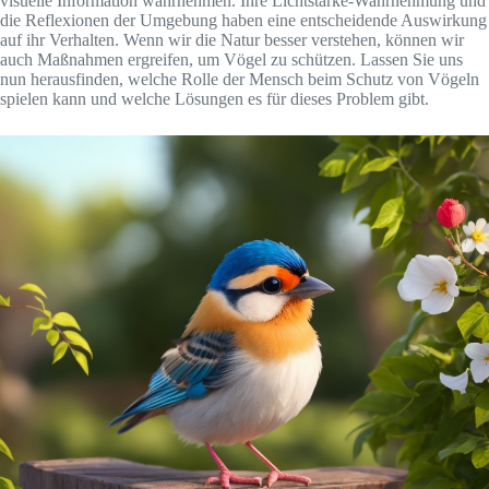
visuelle Information wahrnehmen. Ihre Lichtstärke-Wahrnehmung und
die Reflexionen der Umgebung haben eine entscheidende Auswirkung
auf ihr Verhalten. Wenn wir die Natur besser verstehen, können wir
auch Maßnahmen ergreifen, um Vögel zu schützen. Lassen Sie uns
nun herausfinden, welche Rolle der Mensch beim Schutz von Vögeln
spielen kann und welche Lösungen es für dieses Problem gibt.