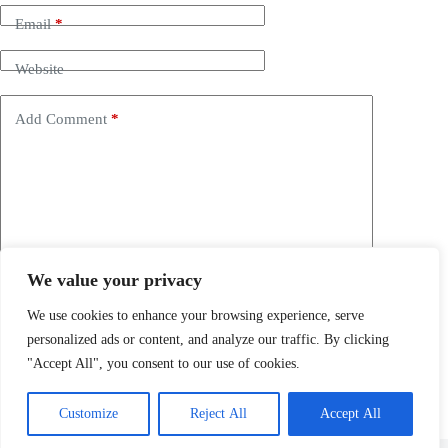
Email
*
Website
Add Comment
*
We value your privacy
Save my name, email and website in this browser for the
next time I comment.
We use cookies to enhance your browsing experience, serve
personalized ads or content, and analyze our traffic. By clicking
Post Comment
"Accept All", you consent to our use of cookies.
Customize
Reject All
Accept All
Copyright © 2026 -
Vogel Entdecker