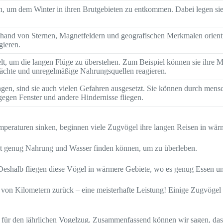
, um dem Winter in ihren Brutgebieten zu entkommen. Dabei legen si
nhand von Sternen, Magnetfeldern und geografischen Merkmalen orien
gieren.
t, um die langen Flüge zu überstehen. Zum Beispiel können sie ihre
Nächte und unregelmäßige Nahrungsquellen reagieren.
en, sind sie auch vielen Gefahren ausgesetzt. Sie können durch mensch
egen Fenster und andere Hindernisse fliegen.
peraturen sinken, beginnen viele Zugvögel ihre langen Reisen in wär
icht genug Nahrung und Wasser finden können, um zu überleben.
 Deshalb fliegen diese Vögel in wärmere Gebiete, wo es genug Essen u
e von Kilometern zurück – eine meisterhafte Leistung! Einige Zugvögel
und für den jährlichen Vogelzug. Zusammenfassend können wir sagen, d