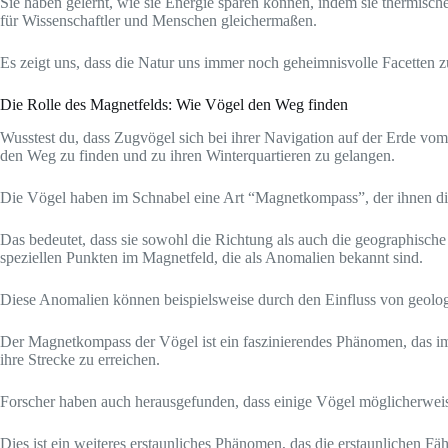
Sie haben gelernt, wie sie Energie sparen können, indem sie thermisc
für Wissenschaftler und Menschen gleichermaßen.
Es zeigt uns, dass die Natur uns immer noch geheimnisvolle Facetten z
Die Rolle des Magnetfelds: Wie Vögel den Weg finden
Wusstest du, dass Zugvögel sich bei ihrer Navigation auf der Erde vom 
den Weg zu finden und zu ihren Winterquartieren zu gelangen.
Die Vögel haben im Schnabel eine Art “Magnetkompass”, der ihnen die
Das bedeutet, dass sie sowohl die Richtung als auch die geographisch
speziellen Punkten im Magnetfeld, die als Anomalien bekannt sind.
Diese Anomalien können beispielsweise durch den Einfluss von geolo
Der Magnetkompass der Vögel ist ein faszinierendes Phänomen, das imme
ihre Strecke zu erreichen.
Forscher haben auch herausgefunden, dass einige Vögel möglicherweise i
Dies ist ein weiteres erstaunliches Phänomen, das die erstaunlichen Fäh