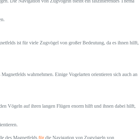
iegen. Die Navigation von Zugvögeln bleibt ein faszinierendes Thema
en.
etfelds ist für viele Zugvögel von großer Bedeutung, da es ihnen hilft,
s Magnetfelds wahrnehmen. Einige Vogelarten orientieren sich auch an
den Vögeln auf ihren langen Flügen enorm hilft und ihnen dabei hilft,
entieren.
olle des Magnetfelds
für
die Navigation von Zugvögeln von