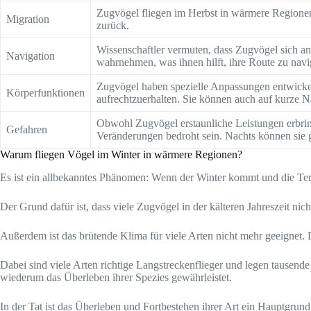
Zugvögel fliegen im Herbst in wärmere Regionen
Migration
zurück.
Wissenschaftler vermuten, dass Zugvögel sich a
Navigation
wahrnehmen, was ihnen hilft, ihre Route zu navi
Zugvögel haben spezielle Anpassungen entwickel
Körperfunktionen
aufrechtzuerhalten. Sie können auch auf kurze 
Obwohl Zugvögel erstaunliche Leistungen erbring
Gefahren
Veränderungen bedroht sein. Nachts können sie g
Warum fliegen Vögel im Winter in wärmere Regionen?
Es ist ein allbekanntes Phänomen: Wenn der Winter kommt und die Tem
Der Grund dafür ist, dass viele Zugvögel in der kälteren Jahreszeit n
Außerdem ist das brütende Klima für viele Arten nicht mehr geeignet.
Dabei sind viele Arten richtige Langstreckenflieger und legen tausend
wiederum das Überleben ihrer Spezies gewährleistet.
In der Tat ist das Überleben und Fortbestehen ihrer Art ein Hauptgr