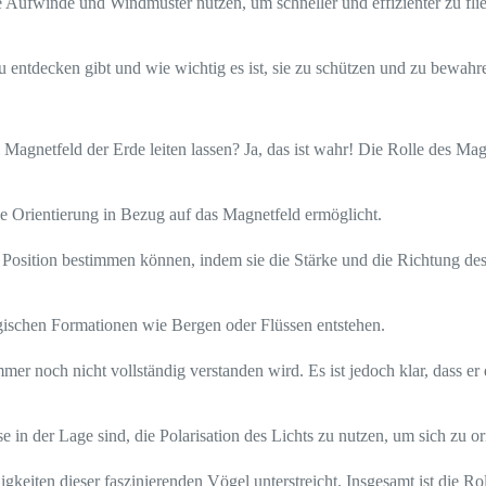
he Aufwinde und Windmuster nutzen, um schneller und effizienter zu fl
u entdecken gibt und wie wichtig es ist, sie zu schützen und zu bewahr
Magnetfeld der Erde leiten lassen? Ja, das ist wahr! Die Rolle des Magn
 Orientierung in Bezug auf das Magnetfeld ermöglicht.
e Position bestimmen können, indem sie die Stärke und die Richtung de
gischen Formationen wie Bergen oder Flüssen entstehen.
r noch nicht vollständig verstanden wird. Es ist jedoch klar, dass er 
n der Lage sind, die Polarisation des Lichts zu nutzen, um sich zu ori
igkeiten dieser faszinierenden Vögel unterstreicht. Insgesamt ist die R