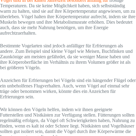
Vögel sind in der kalten Jahreszeit besonders anfällig für
frostige
Temperaturen. Da sie keine Möglichkeit haben, sich selbstständig
warm zu halten, sind sie auf ihre Körpertemperatur angewiesen, um zu
überleben. Vögel halten ihre Körpertemperatur aufrecht, indem sie ihre
Muskeln bewegen und ihre Metabolismusrate erhöhen. Dies bedeutet
auch, dass sie mehr Nahrung benötigen, um ihre Energie
aufrechtzuerhalten.
Bestimmte Vogelarten sind jedoch anfälliger für Erfrierungen als
andere. Zum Beispiel sind kleine Vögel wie Meisen, Buchfinken und
Zaunkönige am meisten gefährdet, da sie weniger Masse haben und
ihre Körperoberfläche im Verhältnis zu ihrem Volumen größer ist als
bei größeren Vögeln.
Anzeichen für Erfrierungen bei Vögeln sind ein hängender Flügel oder
ein unbeholfenes Flugverhalten. Auch, wenn Vögel auf einmal sehr
träge oder benommen wirken, könnte dies ein Anzeichen für
Erfrierungen sein.
Wir können den Vögeln helfen, indem wir ihnen geeignete
Futterstellen und Nistkästen zur Verfügung stellen. Fütterungen sollten
regelmäßig erfolgen, da Vögel oft Schwierigkeiten haben, Nahrung zu
finden, wenn es kalt ist oder Schnee liegt. Nistkästen und Vogelhäuser
sollten gut isoliert sein, damit die Vögel durch ihre Körperwärme die