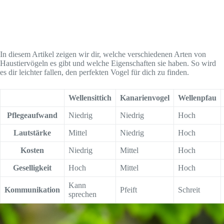
y
V
In diesem Artikel zeigen wir dir, welche verschiedenen Arten von
Haustiervögeln es gibt und welche Eigenschaften sie haben. So wird
es dir leichter fallen, den perfekten Vogel für dich zu finden.
i
Wellensittich
Kanarienvogel
Wellenpfau
d
Pflegeaufwand
Niedrig
Niedrig
Hoch
Lautstärke
Mittel
Niedrig
Hoch
e
Kosten
Niedrig
Mittel
Hoch
Geselligkeit
Hoch
Mittel
Hoch
o
Kann
Kommunikation
Pfeift
Schreit
sprechen