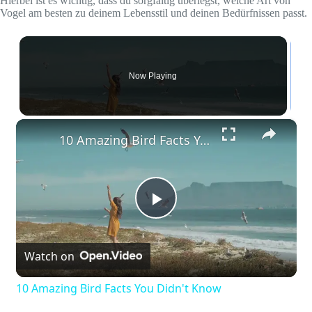
Hierbei ist es wichtig, dass du sorgfältig überlegst, welche Art von
Vogel am besten zu deinem Lebensstil und deinen Bedürfnissen passt.
Now Playing
×
10 Amazing Bird Facts You Didn't Know
P
Watch on
l
10 Amazing Bird Facts You Didn't Know
a