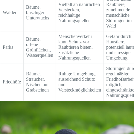
Vielfalt an natürlichen
Raubtiere,
Bäume,
Verstecken,
zunehmende
Wälder
buschiger
reichhaltige
menschliche
Unterwuchs
Nahrungsquellen
Störungen im
Wald
Menschenverkehr
Gefahr durch
Bäume,
kann Schutz vor
Haustiere,
offene
Parks
Raubtieren bieten,
potenziell laut
Grünflächen,
zusätzliche
und stressige
Wasserquellen
Nahrungsquellen
Umgebung
Störungen dur
Bäume,
Ruhige Umgebung,
regelmäßige
Sträucher,
ausreichend Schutz
Friedhofsarbei
Friedhöfe
Nischen auf
und
möglich,
Grabsteinen
Versteckmöglichkeiten
eingeschränkt
Nahrungsquel