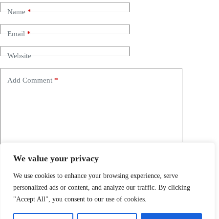
Name
*
Email
*
Website
Add Comment
*
We value your privacy
Save my name, email and website in this browser for the
next time I comment.
We use cookies to enhance your browsing experience, serve
personalized ads or content, and analyze our traffic. By clicking
Post Comment
"Accept All", you consent to our use of cookies.