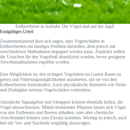
Erdbeerbeete in Aufruhr. Die Vögel sind auf der Jagd!
Endgültiges Urteil
Zusammenfassend lässt sich sagen, dass Vogelschäden in
Erdbeerbeeten ein häufiges Problem darstellen, dem jedoch mit
verschiedenen Maßnahmen begegnet werden kann. Zunächst sollten
die Ursachen für den Vogelfraß identifiziert werden, bevor geeignete
Abwehrmaßnahmen ergriffen werden.
Eine Möglichkeit ist, den richtigen Vogelarten im Garten Raum zu
geben und Fütterungsmöglichkeiten anzubieten, um sie von den
Erdbeerbeeten fernzuhalten. Auch physikalische Barrieren wie Netze
und Drahtgitter können Vogelschäden verhindern.
Akustische Signalgeber und Attrappen können ebenfalls helfen, die
Vögel abzuschrecken. Mittels bestimmter Pflanzen lassen sich Vögel
von den Erdbeeren und Beeren abhalten, oder aber chemische
Abwehrmittel können zum Einsatz kommen. Wichtig ist jedoch, auch
hier die Vor- und Nachteile sorgfältig abzuwägen.