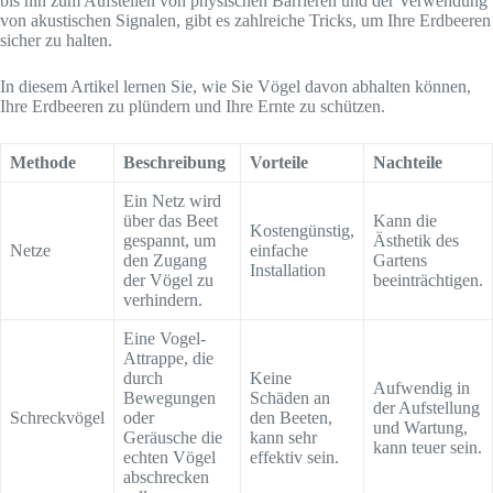
bis hin zum Aufstellen von physischen Barrieren und der Verwendung
von akustischen Signalen, gibt es zahlreiche Tricks, um Ihre Erdbeeren
sicher zu halten.
In diesem Artikel lernen Sie, wie Sie Vögel davon abhalten können,
Ihre Erdbeeren zu plündern und Ihre Ernte zu schützen.
Methode
Beschreibung
Vorteile
Nachteile
Ein Netz wird
über das Beet
Kann die
Kostengünstig,
gespannt, um
Ästhetik des
Netze
einfache
den Zugang
Gartens
Installation
der Vögel zu
beeinträchtigen.
verhindern.
Eine Vogel-
Attrappe, die
durch
Keine
Aufwendig in
Bewegungen
Schäden an
der Aufstellung
Schreckvögel
oder
den Beeten,
und Wartung,
Geräusche die
kann sehr
kann teuer sein.
echten Vögel
effektiv sein.
abschrecken