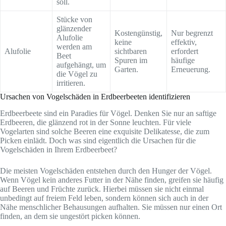
soll.
Stücke von
glänzender
Kostengünstig,
Nur begrenzt
Alufolie
keine
effektiv,
werden am
Alufolie
sichtbaren
erfordert
Beet
Spuren im
häufige
aufgehängt, um
Garten.
Erneuerung.
die Vögel zu
irritieren.
Ursachen von Vogelschäden in Erdbeerbeeten identifizieren
Erdbeerbeete sind ein Paradies für Vögel. Denken Sie nur an saftige
Erdbeeren, die glänzend rot in der Sonne leuchten. Für viele
Vogelarten sind solche Beeren eine exquisite Delikatesse, die zum
Picken einlädt. Doch was sind eigentlich die Ursachen für die
Vogelschäden in Ihrem Erdbeerbeet?
Die meisten Vogelschäden entstehen durch den Hunger der Vögel.
Wenn Vögel kein anderes Futter in der Nähe finden, greifen sie häufig
auf Beeren und Früchte zurück. Hierbei müssen sie nicht einmal
unbedingt auf freiem Feld leben, sondern können sich auch in der
Nähe menschlicher Behausungen aufhalten. Sie müssen nur einen Ort
finden, an dem sie ungestört picken können.