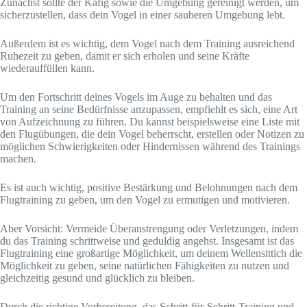
Zunächst sollte der Käfig sowie die Umgebung gereinigt werden, um
sicherzustellen, dass dein Vogel in einer sauberen Umgebung lebt.
Außerdem ist es wichtig, dem Vogel nach dem Training ausreichend
Ruhezeit zu geben, damit er sich erholen und seine Kräfte
wiederauffüllen kann.
Um den Fortschritt deines Vogels im Auge zu behalten und das
Training an seine Bedürfnisse anzupassen, empfiehlt es sich, eine Art
von Aufzeichnung zu führen. Du kannst beispielsweise eine Liste mit
den Flugübungen, die dein Vogel beherrscht, erstellen oder Notizen zu
möglichen Schwierigkeiten oder Hindernissen während des Trainings
machen.
Es ist auch wichtig, positive Bestärkung und Belohnungen nach dem
Flugtraining zu geben, um den Vogel zu ermutigen und motivieren.
Aber Vorsicht: Vermeide Überanstrengung oder Verletzungen, indem
du das Training schrittweise und geduldig angehst. Insgesamt ist das
Flugtraining eine großartige Möglichkeit, um deinem Wellensittich die
Möglichkeit zu geben, seine natürlichen Fähigkeiten zu nutzen und
gleichzeitig gesund und glücklich zu bleiben.
Durch die richtige Vorbereitung, das Schritt-für-Schritt-Training und