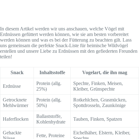
y
V
In diesem Artikel werden wir uns anschauen, welche Vögel mit
Erdnüssen gefüttert werden können, wie sie am besten vorbereitet
werden können und was es bei der Fütterung zu beachten gilt. Lass
i
uns gemeinsam die perfekte Snack-Liste für heimische Wildvögel
erstellen und unsere Liebe zu Erdnüssen mit den gefiederten Freunden
teilen!
d
Snack
Inhaltsstoffe
Vogelart, die ihn mag
e
Protein (allg.
Spechte, Finken, Meisen,
Erdnüsse
25%)
Kleiber, Grünspechte
Getrocknete
Protein (allg.
Rotkehlchen, Grasmücken,
o
Mehlwürmer
50%)
Spottdrosseln, Zaunkönige
Ballaststoffe,
Haferflocken
Tauben, Finken, Spatzen
Kohlenhydrate
Gehackte
Eichelhäher, Elstern, Kleiber,
Fette, Proteine
Nüsse
Spechte