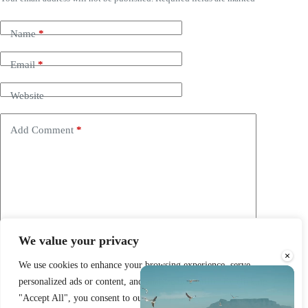
Name
*
Email
*
Website
Add Comment
*
We value your privacy
Save my name, email and website in this browser for the
×
next time I comment.
We use cookies to enhance your browsing experience, serve
personalized ads or content, and analyze our traffic. By clicking
Post Comment
"Accept All", you consent to our use of cookies.