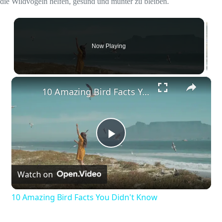
die Wildvögeln helfen, gesund und munter zu bleiben.
Now Playing
×
10 Amazing Bird Facts You Didn't Know
P
Watch on
l
10 Amazing Bird Facts You Didn't Know
a