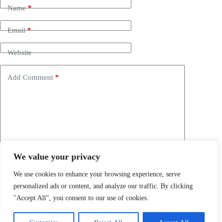
Name
*
Email
*
Website
Add Comment
*
We value your privacy
Save my name, email and website in this browser for the
next time I comment.
We use cookies to enhance your browsing experience, serve
personalized ads or content, and analyze our traffic. By clicking
Post Comment
"Accept All", you consent to our use of cookies.