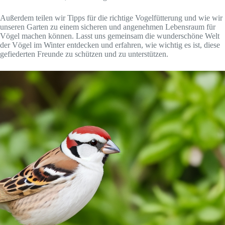
Außerdem teilen wir Tipps für die richtige Vogelfütterung und wie wir
unseren Garten zu einem sicheren und angenehmen Lebensraum für
Vögel machen können. Lasst uns gemeinsam die wunderschöne Welt
der Vögel im Winter entdecken und erfahren, wie wichtig es ist, diese
gefiederten Freunde zu schützen und zu unterstützen.