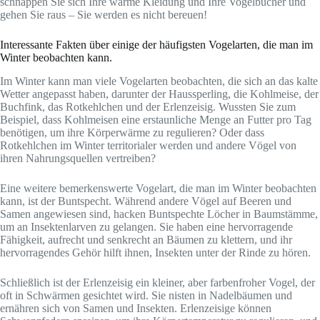
schnappen Sie sich Ihre warme Kleidung und Ihre Vogelbücher und
gehen Sie raus – Sie werden es nicht bereuen!
Interessante Fakten über einige der häufigsten Vogelarten, die man im
Winter beobachten kann.
Im Winter kann man viele Vogelarten beobachten, die sich an das kalte
Wetter angepasst haben, darunter der Haussperling, die Kohlmeise, der
Buchfink, das Rotkehlchen und der Erlenzeisig. Wussten Sie zum
Beispiel, dass Kohlmeisen eine erstaunliche Menge an Futter pro Tag
benötigen, um ihre Körperwärme zu regulieren? Oder dass
Rotkehlchen im Winter territorialer werden und andere Vögel von
ihren Nahrungsquellen vertreiben?
Eine weitere bemerkenswerte Vogelart, die man im Winter beobachten
kann, ist der Buntspecht. Während andere Vögel auf Beeren und
Samen angewiesen sind, hacken Buntspechte Löcher in Baumstämme,
um an Insektenlarven zu gelangen. Sie haben eine hervorragende
Fähigkeit, aufrecht und senkrecht an Bäumen zu klettern, und ihr
hervorragendes Gehör hilft ihnen, Insekten unter der Rinde zu hören.
Schließlich ist der Erlenzeisig ein kleiner, aber farbenfroher Vogel, der
oft in Schwärmen gesichtet wird. Sie nisten in Nadelbäumen und
ernähren sich von Samen und Insekten. Erlenzeisige können