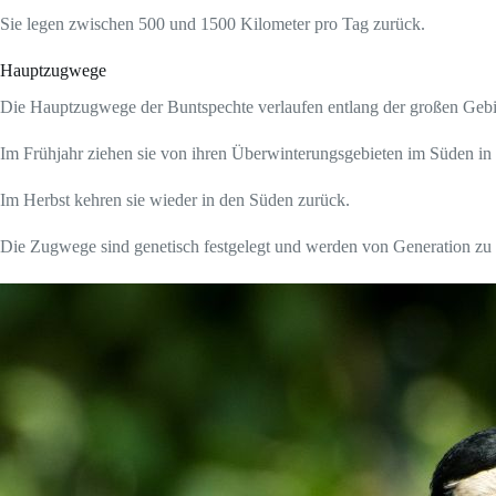
Sie legen zwischen 500 und 1500 Kilometer pro Tag zurück.
Hauptzugwege
Die Hauptzugwege der Buntspechte verlaufen entlang der großen Gebir
Im Frühjahr ziehen sie von ihren Überwinterungsgebieten im Süden in 
Im Herbst kehren sie wieder in den Süden zurück.
Die Zugwege sind genetisch festgelegt und werden von Generation zu