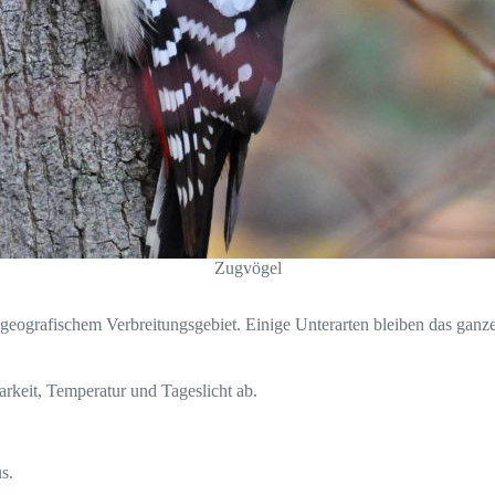
Zugvögel
eografischem Verbreitungsgebiet. Einige Unterarten bleiben das ganze
keit, Temperatur und Tageslicht ab.
s.