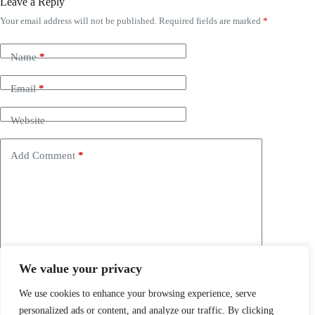
Leave a Reply
Your email address will not be published.
Required fields are marked
*
Name
*
Email
*
Website
Add Comment
*
We value your privacy
Save my name, email and website in this browser for the
next time I comment.
We use cookies to enhance your browsing experience, serve
personalized ads or content, and analyze our traffic. By clicking