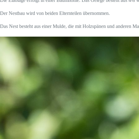
Die Eiablage erfolgt in einer Baumhöhle. Das Gelege besteht aus 4-8 
Der Nestbau wird von beiden Elternteilen übernommen.
Das Nest besteht aus einer Mulde, die mit Holzspänen und anderen Mate